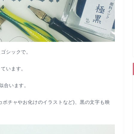
たゴシックで。
っています。
似合います。
カボチャやお化けのイラストなど)、黒の文字も映