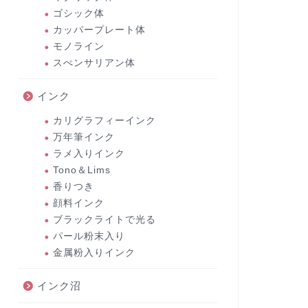
ゴシック体
カッパープレート体
モノライン
スぺンサリアン体
インク
カリグラフィーインク
万年筆インク
ラメ入りインク
Tono＆Lims
香りつき
顔料インク
ブラックライトで光る
パール粉末入り
金属粉入りインク
インク沼