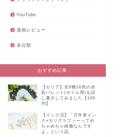
YouTube
漫画レビュー
未分類
おすすめ記事
【セリア】全8種16色の水
彩パレット(ネイル用)を試
し書きしてみました【100
均】
【インク沼】「万年筆イン
ク×カリグラフィーってめ
ちゃめちゃ綺麗なんです
よ」という話。