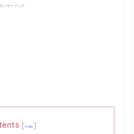
ポンサーリンク
tents
[
]
hide