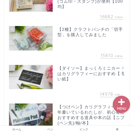
(ゴム印・スタンプ)が便利【100
均】
16882
view
ホーム
6
【2種】クラフトパンチの「切手
型」を購入してみました
ペン
15810
view
インク
7
【ダイソー】まっくろミニカード
はカリグラフィーにおすすめ【黒
本
い紙】
14978
view
8
【つけペン】カリグラフィーを5
MENU
年書いているわたしが、初心者に
おすすめする道具や本の話【ニブ
(ペン先)/軸/本】
ホーム
ペン
インク
本
14612
view