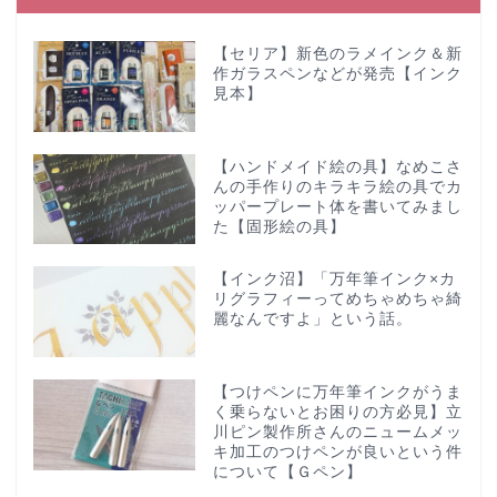
【セリア】新色のラメインク＆新
作ガラスペンなどが発売【インク
見本】
【ハンドメイド絵の具】なめこさ
んの手作りのキラキラ絵の具でカ
ッパープレート体を書いてみまし
た【固形絵の具】
【インク沼】「万年筆インク×カ
リグラフィーってめちゃめちゃ綺
麗なんですよ」という話。
【つけペンに万年筆インクがうま
く乗らないとお困りの方必見】立
川ピン製作所さんのニュームメッ
キ加工のつけペンが良いという件
について【Ｇペン】