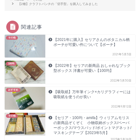
【2種】クラフトパンチの「切手型」を購入してみました
関連記事
その他
【2021年に購入】セリアさんのボタニカル柄
ポーチが可愛い件について【ポーチ】
2021年5月3日
100均
【2022年】セリアの新商品 おしゃれなブック
型ボックス 洋書が可愛い【100均】
2022年5月30日
おすすめ
【吸取紙】万年筆インク×カリグラフィーには
吸取紙を使うのが良い
2022年9月12日
その他
【セリア・100均・amifa】ウィリアムモリス
の新商品ぞくぞく 小物収納ボックス/ペーパ
ーボックス/マウスパッド/ポイントマグネット/
マスキングテープ【2023年5月】
2023年5月26日