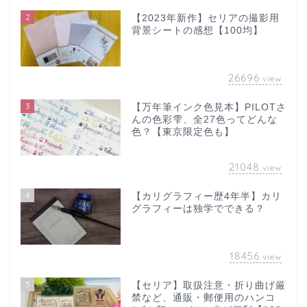
2
【2023年新作】セリアの撮影用
背景シートの感想【100均】
26696
view
3
【万年筆インク色見本】PILOTさ
んの色彩雫、全27色ってどんな
色？【東京限定色も】
21048
view
4
【カリグラフィー歴4年半】カリ
グラフィーは独学でできる？
18456
view
5
【セリア】取扱注意・折り曲げ厳
禁など、通販・郵便用のハンコ