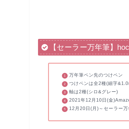
【セーラー万年筆】hoc
万年筆ペン先のつけペン
つけペンは全2種(細字&1.0
軸は2種
(
シロ
&
グレー
)
2021年
12月10日(金)Am
12月20日(月)～
セーラー万