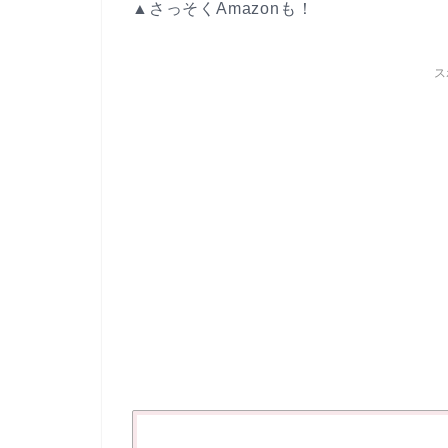
▲さっそくAmazonも！
ス