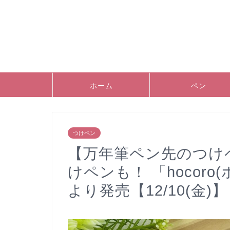
ホーム
ペン
つけペン
【万年筆ペン先のつけ
けペンも！ 「hocor
より発売【12/10(金)】