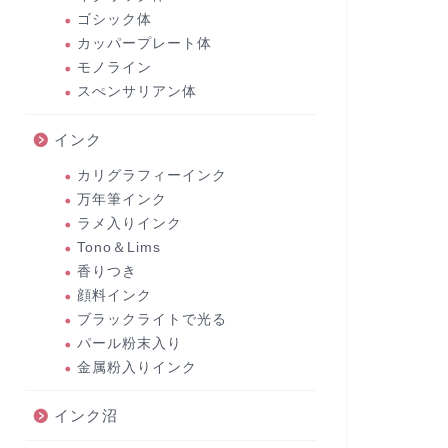
ゴシック体
カッパープレート体
モノライン
スぺンサリアン体
インク
カリグラフィーインク
万年筆インク
ラメ入りインク
Tono＆Lims
香りつき
顔料インク
ブラックライトで光る
パール粉末入り
金属粉入りインク
インク沼