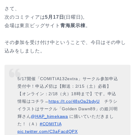
さて、
次のコミティアは
5月17日
(日曜日)。
会場は東京ビッグサイト
青海展示棟
。
その参加を受け付け中ということで、今日はその申し
込みをしました。
5/17開催「COMITIA132extra」サークル参加申込
受付中！申込〆切は【郵送：2/15（土）必着】
【オンライン：2/18（火）18時まで】です。申込
情報はコチラ→
https://t.co/48sOa2bdyU
チラシ
イラストはサークル「Golden Dawn89」の姫川明
輝さん
@HAP_himekawa
に描いていただきまし
た！（Ａ）
#COMITIA
pic.twitter.com/C3aFacdQPX