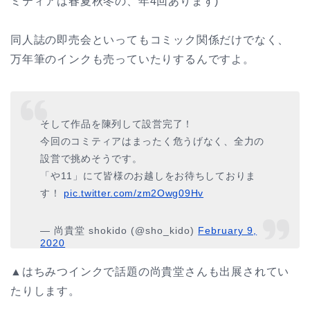
ミティアは春夏秋冬の、年4回あります)
同人誌の即売会といってもコミック関係だけでなく、
万年筆のインクも売っていたりするんですよ。
そして作品を陳列して設営完了！
今回のコミティアはまったく危うげなく、全力の
設営で挑めそうです。
「や11」にて皆様のお越しをお待ちしておりま
す！
pic.twitter.com/zm2Owg09Hv
— 尚貴堂 shokido (@sho_kido)
February 9,
2020
▲はちみつインクで話題の尚貴堂さんも出展されてい
たりします。