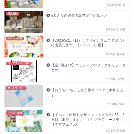
2022年12月1日
同人活動
#みんなの過去の設営完了が見たい
2020年7月29日
イベント出展
【2023/5/21（日）】デザインフェスタVol.57
に出展します。【イベント出展】
2023年3月24日
カリグラフィー作品
【全5回分+α】コミティアのサークルカットま
とめ
2020年8月19日
ネットプリント
【おうちdeちょこ文】折本フェアに参加しま
す
2020年8月6日
イベント出展
【イベント出展】デザインフェスタVol.56 2
日目に出展します。「カリグラフィーメモ」
【デザフェス56】
2022年9月25日