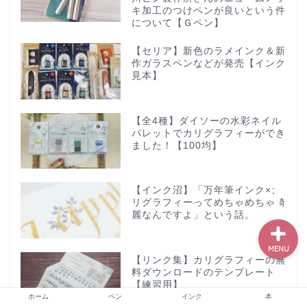
キ加工のつけペンが良いという件
について【Ｇペン】
【セリア】新色のラメインク＆新
ホーム
作ガラスペンなどが発売【インク
見本】
ペン
【全4種】ダイソーの水彩ネイル
インク
パレットでカリグラフィーができ
ました！【100均】
本
【インク沼】「万年筆インク×カ
リグラフィーってめちゃめちゃ綺
麗なんですよ」という話。
MENU
【リンク集】カリグラフィーの無
料ダウンロードのテンプレート
【練習用】
ホーム
ペン
インク
本