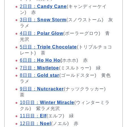
2日目：
Candy Cane
(キャンディーケイ
ン) 赤
3日目：
Snow Storm
(スノウストーム) 灰
ラメ
4日目：
Polar Glow
(ポーラーグロウ) 青
光沢
5日目：
Triple Chocolate
(トリプルチョコ
レート) 茶
6日目：
Ho Ho Ho
(
ホホホ) 赤
7日目：
Mistletoe
(ミスルトゥー) 緑
8日目：
Gold star
(ゴールドスター) 黄色
ラメ
9日目：
Nutcracker
(ナッツクラッカー)
茶
10日目：
Winter Miracle
(ウィンターミラ
クル) 紫ラメ光沢
11日目：
Elf
(エルフ) 緑
12日目：
Noel
(ノエル) 赤