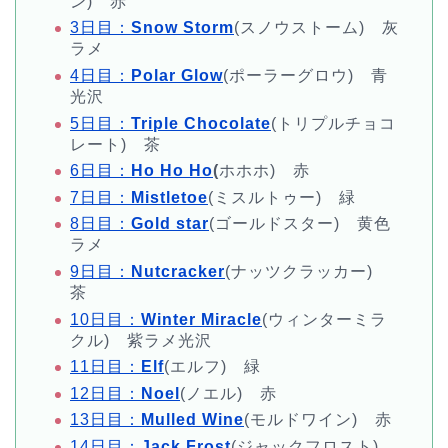
ン) 赤
3日目：
Snow Storm
(スノウストーム) 灰
ラメ
4日目：
Polar Glow
(ポーラーグロウ) 青
光沢
5日目：
Triple Chocolate
(トリプルチョコ
レート) 茶
6日目：
Ho Ho Ho
(
ホホホ) 赤
7日目：
Mistletoe
(ミスルトゥー) 緑
8日目：
Gold star
(ゴールドスター) 黄色
ラメ
9日目：
Nutcracker
(ナッツクラッカー)
茶
10日目：
Winter Miracle
(ウィンターミラ
クル) 紫ラメ光沢
11日目：
Elf
(エルフ) 緑
12日目：
Noel
(ノエル) 赤
13日目：
Mulled Wine
(モルドワイン) 赤
14日目：
Jack Frost
(ジャックフロスト)