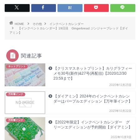
HOME
その他
インクベントカレンダー
【インクベントカレンダー】19日目 Gingerbread ジンジャーブレッド【ダイ
アミン】
関連記事
ネットプリント
【クリスマスネットプリント】カリグラフィー
メモ30号(新作)&27号(再配信)【2020/12/30
23:59まで】
2020年12月23日
万年筆インク
【ダイアミン】2024年のインクベントカレン
ダーはパープルエディション【万年筆インク】
2023年10月22日
万年筆インク
【2022年限定】インクベントカレンダー グ
リーンエディションが予約開始【ダイアミン】
2022年10月9日