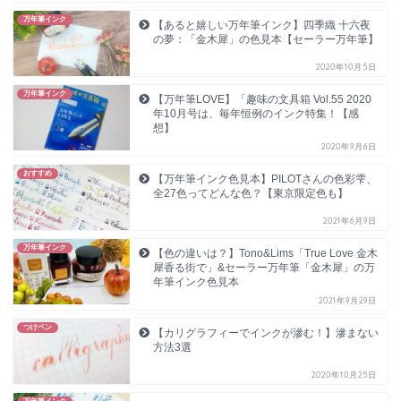
万年筆インク
【あると嬉しい万年筆インク】四季織 十六夜
の夢：「金木犀」の色見本【セーラー万年筆】
2020年10月5日
万年筆インク
【万年筆LOVE】「趣味の文具箱 Vol.55 2020
年10月号は、毎年恒例のインク特集！【感
想】
2020年9月6日
おすすめ
【万年筆インク色見本】PILOTさんの色彩雫、
全27色ってどんな色？【東京限定色も】
2021年6月9日
万年筆インク
【色の違いは？】Tono&Lims「True Love 金木
犀香る街で」&セーラー万年筆「金木犀」の万
年筆インク色見本
2021年9月29日
つけペン
【カリグラフィーでインクが滲む！】滲まない
方法3選
2020年10月25日