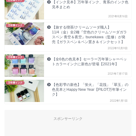
万年筆インク
【インク見本】万年筆インク、青系のインク色
見本まとめ
2021年8月16日
万年筆インク
【旅する喫茶/クリームソーダ職人】
11/4（金）全2種『空色のクリームソーダガラ
スペン 青空＆夜空』tsunekawa（監修）が発
売【ガラスペン＆ペン置き＆インクセット】
2022年10月9日
万年筆インク
【全6色の色見本】セーラー万年筆シャーベッ
トカラーインクに新色が登場【2021年】
2021年7月17日
万年筆インク
【色彩雫の新色】「蛍火」「花筏」「翠玉」の
色見本とHappy New Year【PILOT万年筆イン
ク】
2022年1月1日
スポンサーリンク