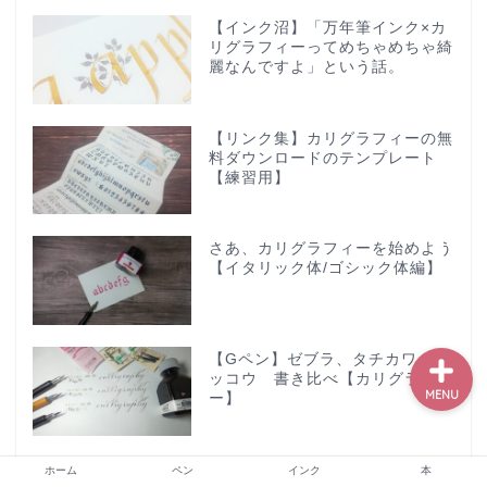
【インク沼】「万年筆インク×カ
リグラフィーってめちゃめちゃ綺
麗なんですよ」という話。
ホーム
【リンク集】カリグラフィーの無
ペン
料ダウンロードのテンプレート
【練習用】
インク
さあ、カリグラフィーを始めよう
本
【イタリック体/ゴシック体編】
【Gペン】ゼブラ、タチカワ、ニ
ッコウ 書き比べ【カリグラフィ
MENU
ー】
【カリグラフィーインク】
ホーム
ペン
インク
本