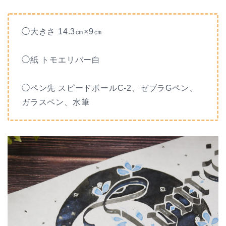
◯大きさ 14.3㎝×9㎝
◯紙 トモエリバー白
◯ペン先 スピードボールC-2、ゼブラGペン、
ガラスペン、水筆