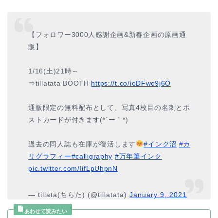
【フォロワー3000人感謝企画&新春企画の原画通
販】
1/16(土)21時～
⇒tillatata BOOTH
https://t.co/ioDFwc9j6O
通販限定の無料配布として、写真4枚目の名刺とポ
ストカードが付きます(*´ー｀*)
過去の同人誌も在庫が復活します
#インク沼
#カ
リグラフィー
#calligraphy
#万年筆インク
pic.twitter.com/IifLpUhpnN
— tillata(ちらた) (@tillatata)
January 9, 2021