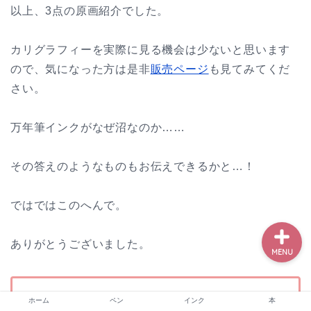
以上、3点の原画紹介でした。
カリグラフィーを実際に見る機会は少ないと思います
ホーム
ので、気になった方は是非
販売ページ
も見てみてくだ
さい。
ペン
万年筆インクがなぜ沼なのか……
インク
その答えのようなものもお伝えできるかと…！
本
ではではこのへんで。
ありがとうございました。
MENU
tillata(ちらた)BOOTH通販
ホーム
ペン
インク
本