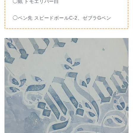
◯紙 トモエリバー白
◯ペン先 スピードボールC-2、ゼブラGペン