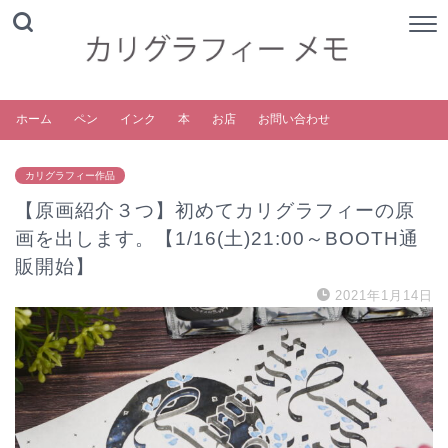
ホーム
ペン
インク
本
お店
お問い合わせ
カリグラフィー作品
【原画紹介３つ】初めてカリグラフィーの原
画を出します。【1/16(土)21:00～BOOTH通
販開始】
2021年1月14日