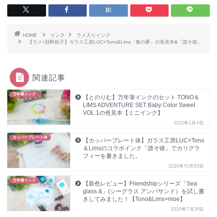
HOME
インク
ラメ入りインク
【ラメ+顔料粒子】ガラス工房LUC×Tono&Lims「春の夢」の色見本&「誰そ彼」
関連記事
万年筆インク
【とのりむ】万年筆インクのセット TONO＆
LIMS ADVENTURE SET Baby Color Sweet
VOL.1の色見本【ミニインク】
2022年2月4日
カッパープレート体
【カッパープレート体】ガラス工房LUC×Tono
＆Limsのコラボインク「誰そ彼」でカリグラ
フィーを書きました。
2020年10月30日
万年筆インク
【新色レビュー】Friendshipシリーズ「Sea
glass &」(シーグラス アンパサンド）を試し書
きしてみました！【Tono&Lims×moe】
2020年7月29日