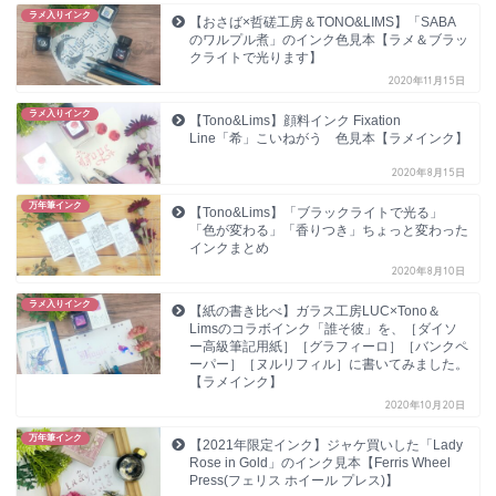
ラメ入りインク
【おさば×哲磋工房＆TONO&LIMS】「SABA
のワルプル煮」のインク色見本【ラメ＆ブラッ
クライトで光ります】
2020年11月15日
ラメ入りインク
【Tono&Lims】顔料インク Fixation
Line「希」こいねがう 色見本【ラメインク】
2020年8月15日
万年筆インク
【Tono&Lims】「ブラックライトで光る」
「色が変わる」「香りつき」ちょっと変わった
インクまとめ
2020年8月10日
ラメ入りインク
【紙の書き比べ】ガラス工房LUC×Tono＆
Limsのコラボインク「誰そ彼」を、［ダイソ
ー高級筆記用紙］［グラフィーロ］［バンクペ
ーパー］［ヌルリフィル］に書いてみました。
【ラメインク】
2020年10月20日
万年筆インク
【2021年限定インク】ジャケ買いした「Lady
Rose in Gold」のインク見本【Ferris Wheel
Press(フェリス ホイール プレス)】