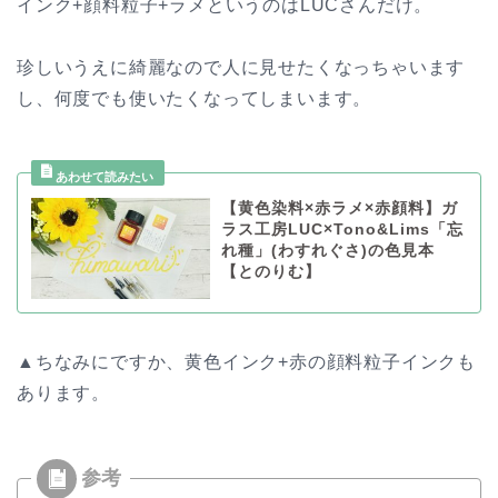
インク+顔料粒子+ラメというのはLUCさんだけ。
珍しいうえに綺麗なので人に見せたくなっちゃいます
し、何度でも使いたくなってしまいます。
【黄色染料×赤ラメ×赤顔料】ガ
ラス工房LUC×Tono&Lims「忘
れ種」(わすれぐさ)の色見本
【とのりむ】
▲ちなみにですか、黄色インク+赤の顔料粒子インクも
あります。