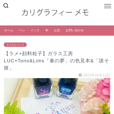
ホーム
ペン
インク
本
お店
お問い合わせ
ラメ入りインク
【ラメ+顔料粒子】ガラス工房
LUC×Tono&Lims「春の夢」の色見本&「誰そ
彼」
2021年10月13日