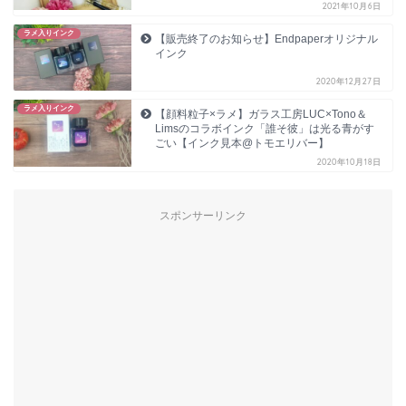
2021年10月6日
ラメ入りインク
【販売終了のお知らせ】Endpaperオリジナル
インク
2020年12月27日
ラメ入りインク
【顔料粒子×ラメ】ガラス工房LUC×Tono＆
Limsのコラボインク「誰そ彼」は光る青がす
ごい【インク見本@トモエリバー】
2020年10月18日
スポンサーリンク