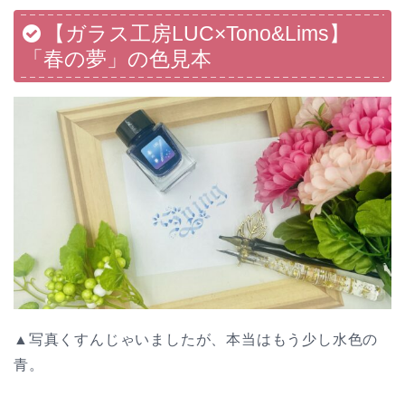
【ガラス工房LUC×Tono&Lims】
「春の夢」の色見本
▲写真くすんじゃいましたが、本当はもう少し水色の
青。