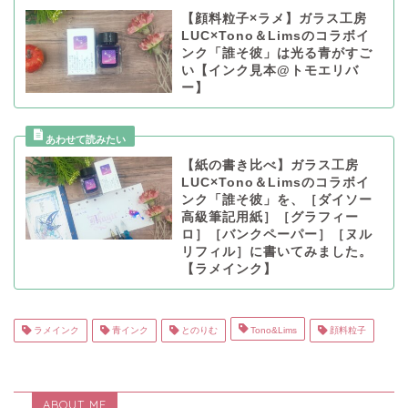
【顔料粒子×ラメ】ガラス工房
LUC×Tono＆Limsのコラボイ
ンク「誰そ彼」は光る青がすご
い【インク見本@トモエリバ
ー】
【紙の書き比べ】ガラス工房
LUC×Tono＆Limsのコラボイ
ンク「誰そ彼」を、［ダイソー
高級筆記用紙］［グラフィー
ロ］［バンクペーパー］［ヌル
リフィル］に書いてみました。
【ラメインク】
ラメインク
青インク
とのりむ
Tono&Lims
顔料粒子
ABOUT ME