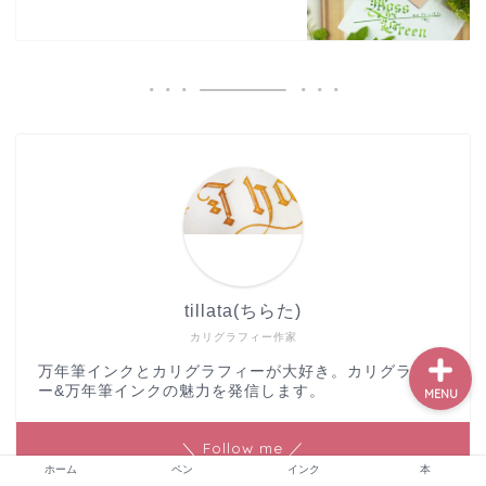
ホーム
ペン
インク
本
tillata(ちらた)
カリグラフィー作家
万年筆インクとカリグラフィーが大好き。カリグラフィ
ー&万年筆インクの魅力を発信します。
MENU
＼ Follow me ／
ホーム
ペン
インク
本