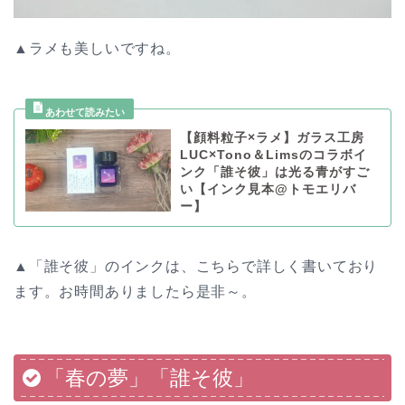
▲ラメも美しいですね。
【顔料粒子×ラメ】ガラス工房
LUC×Tono＆Limsのコラボイ
ンク「誰そ彼」は光る青がすご
い【インク見本@トモエリバ
ー】
▲「誰そ彼」のインクは、こちらで詳しく書いており
ます。お時間ありましたら是非～。
「春の夢」「誰そ彼」