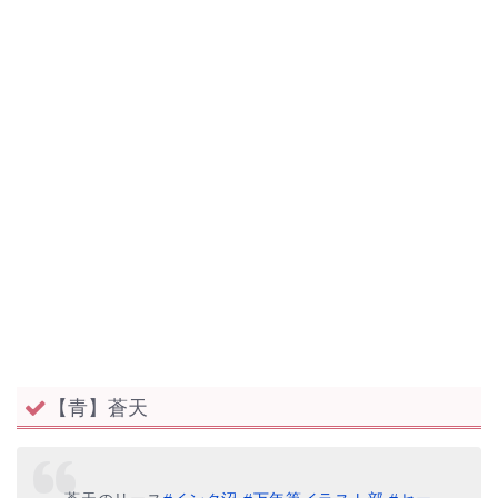
【青】蒼天