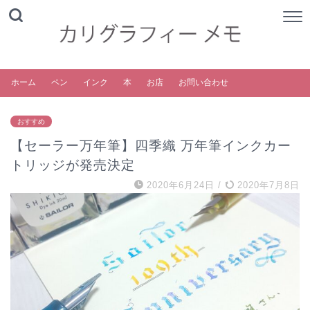
ホーム
ペン
インク
本
お店
お問い合わせ
おすすめ
【セーラー万年筆】四季織 万年筆インクカー
トリッジが発売決定
2020年6月24日
/
2020年7月8日