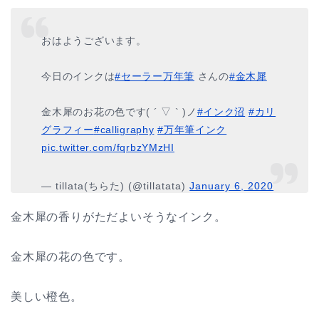
おはようございます。
今日のインクは
#セーラー万年筆
さんの
#金木犀
金木犀のお花の色です( ´ ▽ ` )ノ
#インク沼
#カリ
グラフィー
#calligraphy
#万年筆インク
pic.twitter.com/fqrbzYMzHI
— tillata(ちらた) (@tillatata)
January 6, 2020
金木犀の香りがただよいそうなインク。
金木犀の花の色です。
美しい橙色。