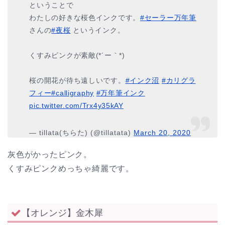
ということで
わたしの好きな桜色インクです。
#セーラー万年筆
さんの
#夜桜
というインク。
くすみピンクが素敵(*´ー｀*)
桜の開花が待ち遠しいです。
#インク沼
#カリグラ
フィー
#calligraphy
#万年筆インク
pic.twitter.com/Trx4y35kAY
— tillata(ちらた) (@tillatata)
March 20, 2020
灰色がかったピンク。
くすみピンクめっちゃ綺麗です。
【オレンジ】金木犀