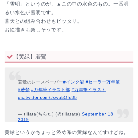
「雪明」というのが、▲この中の水色のもの。一番明
るい水色が雪明です。
蒼天との組み合わせもピッタリ。
お絵描きも楽しそうです。
【黄緑】若鶯
若鶯のレースペーパー
#インク沼
#セーラー万年筆
#若鶯
#万年筆イラスト部
#万年筆イラスト
pic.twitter.com/Jxwu5OIo3b
— tillata(ちらた) (@tillatata)
September 18,
2019
黄緑というかちょっと渋め系の黄緑なんですけどね。