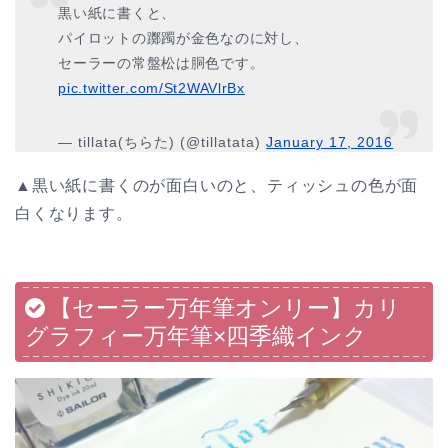
黒い紙に書くと、
パイロットの躑躅が金色なのに対し、
セーラーの常盤松は胴色です。
pic.twitter.com/St2WAVlrBx
— tillata(ちらた) (@tillatata)
January 17, 2016
▲黒い紙に書くのが面白いのと、ティッシュの色が面
白くなります。
【セーラー万年筆オンリー】カリ
グラフィー万年筆×四季織インク