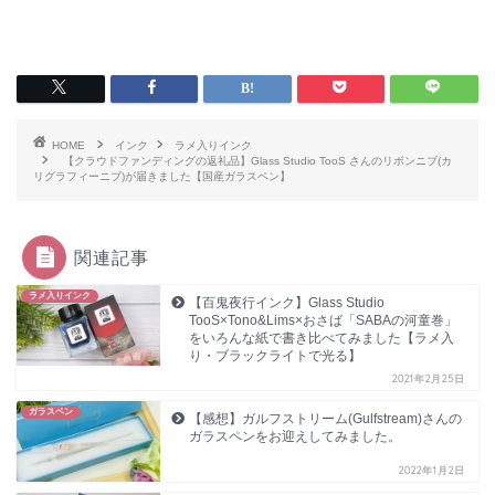
HOME
インク
ラメ入りインク
【クラウドファンディングの返礼品】Glass Studio TooS さんのリボンニブ(カ
リグラフィーニブ)が届きました【国産ガラスペン】
関連記事
ラメ入りインク
【百鬼夜行インク】Glass Studio
TooS×Tono&Lims×おさば「SABAの河童巻」
をいろんな紙で書き比べてみました【ラメ入
り・ブラックライトで光る】
2021年2月25日
ガラスペン
【感想】ガルフストリーム(Gulfstream)さんの
ガラスペンをお迎えしてみました。
2022年1月2日