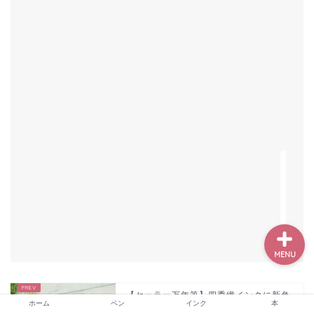
ホーム
ペン
インク
本
MENU
【セーラー万年筆】四季織インクに新色
ホーム
ペン
インク
本
が登場「しとしと」「ざあざあ」「は