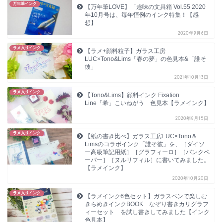
万年筆インク
【万年筆LOVE】「趣味の文具箱 Vol.55 2020
年10月号は、毎年恒例のインク特集！【感
想】
2020年9月6日
ラメ入りインク
【ラメ+顔料粒子】ガラス工房
LUC×Tono&Lims「春の夢」の色見本&「誰そ
彼」
2021年10月13日
ラメ入りインク
【Tono&Lims】顔料インク Fixation
Line「希」こいねがう 色見本【ラメインク】
2020年8月15日
ラメ入りインク
【紙の書き比べ】ガラス工房LUC×Tono＆
Limsのコラボインク「誰そ彼」を、［ダイソ
ー高級筆記用紙］［グラフィーロ］［バンクペ
ーパー］［ヌルリフィル］に書いてみました。
【ラメインク】
2020年10月20日
ラメ入りインク
【ラメインク6色セット】ガラスペンで楽しむ
きらめきインクBOOK なぞり書きカリグラフ
ィーセット を試し書きしてみました【インク
色見本】