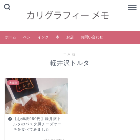
ホーム
ペン
インク
本
お店
お問い合わせ
― TAG ―
軽井沢トルタ
未分類
【お値段980円】軽井沢ト
ルタのバスク風チーズケー
キを食べてみました