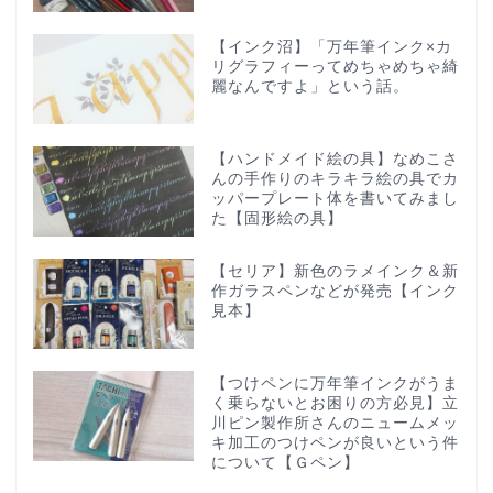
【インク沼】「万年筆インク×カ
リグラフィーってめちゃめちゃ綺
麗なんですよ」という話。
【ハンドメイド絵の具】なめこさ
んの手作りのキラキラ絵の具でカ
ッパープレート体を書いてみまし
た【固形絵の具】
【セリア】新色のラメインク＆新
作ガラスペンなどが発売【インク
見本】
【つけペンに万年筆インクがうま
く乗らないとお困りの方必見】立
川ピン製作所さんのニュームメッ
キ加工のつけペンが良いという件
について【Ｇペン】