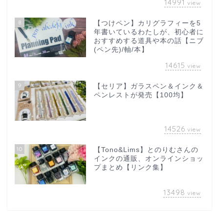
14991
view
8
【つけペン】カリグラフィーを5
年書いているわたしが、初心者に
おすすめする道具や本の話【ニブ
(ペン先)/軸/本】
14615
view
9
【セリア】ガラスペン＆インク＆
ペンレストが発売【100均】
14526
view
10
【Tono&Lims】とのりむさんの
インクの通販、オンラインショッ
プまとめ【リンク集】
13498
view