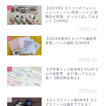
1
【2021年】ダイソーのフォトジ
ェニックシート(背景シート)に新
商品が登場。さっそく試してみま
した【100均】
34201
view
2
【2023年新作】セリアの撮影用
背景シートの感想【100均】
26718
view
3
【万年筆インク色見本】PILOTさ
んの色彩雫、全27色ってどんな
色？【東京限定色も】
21055
view
4
【カリグラフィー歴4年半】カリ
グラフィーは独学でできる？