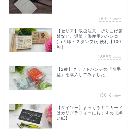
18457
view
5
【セリア】取扱注意・折り曲げ厳
禁など、通販・郵便用のハンコ
(ゴム印・スタンプ)が便利【100
均】
16889
view
6
【2種】クラフトパンチの「切手
型」を購入してみました
15816
view
7
【ダイソー】まっくろミニカード
はカリグラフィーにおすすめ【黒
い紙】