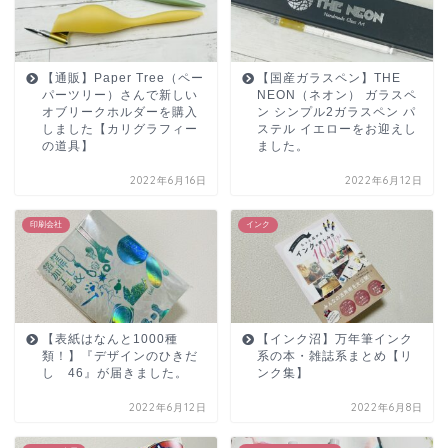
【通販】Paper Tree（ペー
【国産ガラスペン】THE
パーツリー）さんで新しい
NEON（ネオン） ガラスペ
オブリークホルダーを購入
ン シンプル2ガラスペン パ
しました【カリグラフィー
ステル イエローをお迎えし
の道具】
ました。
2022年6月16日
2022年6月12日
印刷会社
インク
【表紙はなんと1000種
【インク沼】万年筆インク
類！】『デザインのひきだ
系の本・雑誌系まとめ【リ
し 46』が届きました。
ンク集】
2022年6月12日
2022年6月8日