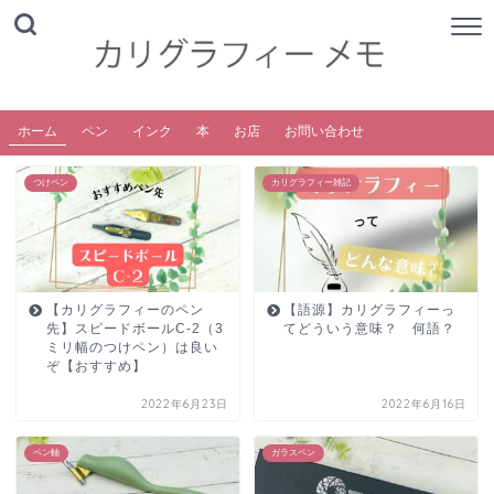
ホーム
ペン
インク
本
お店
お問い合わせ
つけペン
カリグラフィー雑記
【カリグラフィーのペン
【語源】カリグラフィーっ
先】スピードボールC-2（3
てどういう意味？ 何語？
ミリ幅のつけペン）は良い
ぞ【おすすめ】
2022年6月23日
2022年6月16日
ペン軸
ガラスペン