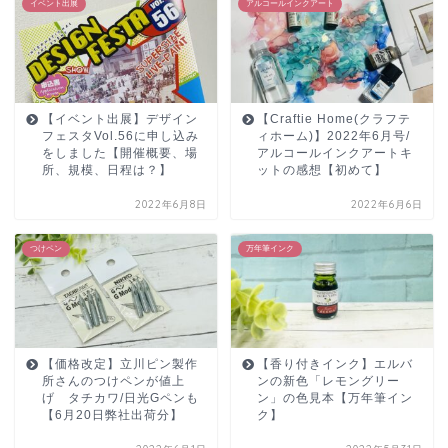
イベント出展
アルコールインクアート
【イベント出展】デザイン
【Craftie Home(クラフテ
フェスタVol.56に申し込み
ィホーム)】2022年6月号/
をしました【開催概要、場
アルコールインクアートキ
所、規模、日程は？】
ットの感想【初めて】
2022年6月8日
2022年6月6日
つけペン
万年筆インク
【価格改定】立川ピン製作
【香り付きインク】エルバ
所さんのつけペンが値上
ンの新色「レモングリー
げ タチカワ/日光Gペンも
ン」の色見本【万年筆イン
【6月20日弊社出荷分】
ク】