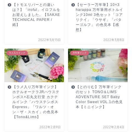
【トモエリバーとの違い
【セーラー万年筆】10×3
は？】「iroful」イロフルを
harappa 万年筆用ボトルイ
お迎えしました。【SAKAE
ンク10ml 3色セット「コア
TECHNICAL PAPER /
リクイ」「ウサギ」「パタ
紙】
ーゴルフ」 の色見本【感
想】
2022年3月15日
2022年3月8日
ラメ入りインク
万年筆インク
【ラメ入り万年筆インク】
【とのりむ】万年筆インク
ホテルオークラJRハウステ
のセット TONO＆LIMS
ンボス×石丸文行堂 カクテ
ADVENTURE SET Baby
ルインク「ハウステンボス
Color Sweet VOL.1の色見
Express」「ワルツ・オ
本【ミニインク】
ン・ザ・スカイ」の色見本
【Tono&Lims】
2022年2月9日
2022年2月4日