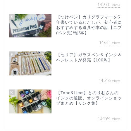
14970
view
8
【つけペン】カリグラフィーを5
年書いているわたしが、初心者に
おすすめする道具や本の話【ニブ
(ペン先)/軸/本】
14611
view
9
【セリア】ガラスペン＆インク＆
ペンレストが発売【100均】
14516
view
10
【Tono&Lims】とのりむさんの
インクの通販、オンラインショッ
プまとめ【リンク集】
13494
view