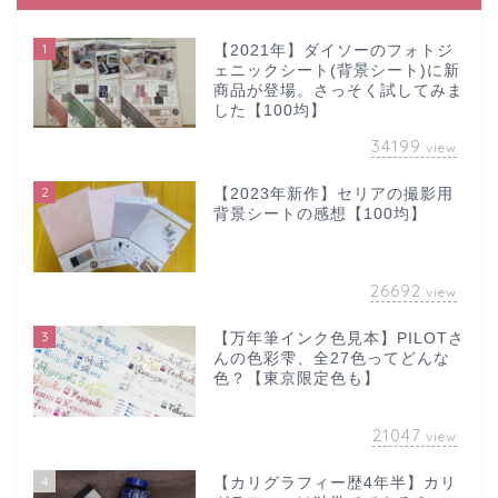
1
【2021年】ダイソーのフォトジ
ェニックシート(背景シート)に新
商品が登場。さっそく試してみま
した【100均】
34199
view
2
【2023年新作】セリアの撮影用
背景シートの感想【100均】
26692
view
3
【万年筆インク色見本】PILOTさ
んの色彩雫、全27色ってどんな
色？【東京限定色も】
21047
view
4
【カリグラフィー歴4年半】カリ