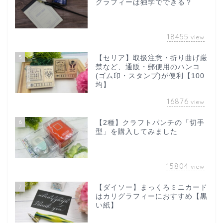
グラフィーは独学でできる？
18455
view
5
【セリア】取扱注意・折り曲げ厳
禁など、通販・郵便用のハンコ
(ゴム印・スタンプ)が便利【100
均】
16876
view
6
【2種】クラフトパンチの「切手
型」を購入してみました
15804
view
7
【ダイソー】まっくろミニカード
はカリグラフィーにおすすめ【黒
い紙】