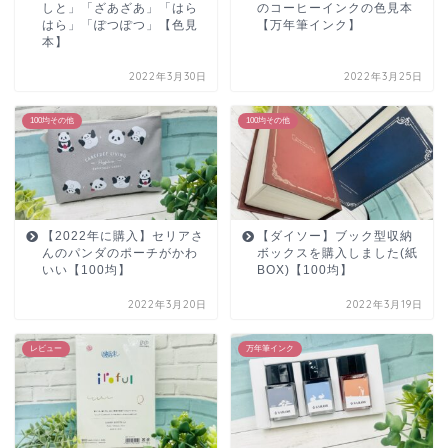
しと」「ざあざあ」「はら
のコーヒーインクの色見本
はら」「ぽつぽつ」【色見
【万年筆インク】
本】
2022年3月30日
2022年3月25日
100均その他
100均その他
【2022年に購入】セリアさ
【ダイソー】ブック型収納
んのパンダのポーチがかわ
ボックスを購入しました(紙
いい【100均】
BOX)【100均】
2022年3月20日
2022年3月19日
レビュー
万年筆インク