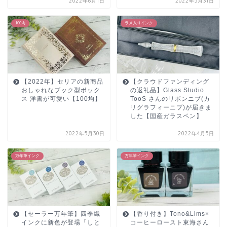
2022年6月1日
2022年5月31日
100均
ラメ入りインク
【2022年】セリアの新商品
【クラウドファンディング
おしゃれなブック型ボック
の返礼品】Glass Studio
ス 洋書が可愛い【100均】
TooS さんのリボンニブ(カ
リグラフィーニブ)が届きま
した【国産ガラスペン】
2022年5月30日
2022年4月5日
万年筆インク
万年筆インク
【セーラー万年筆】四季織
【香り付き】Tono&Lims×
インクに新色が登場「しと
コーヒーロースト東海さん