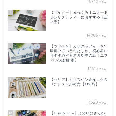
15812
view
7
【ダイソー】まっくろミニカード
はカリグラフィーにおすすめ【黒
い紙】
14983
view
8
【つけペン】カリグラフィーを5
年書いているわたしが、初心者に
おすすめする道具や本の話【ニブ
(ペン先)/軸/本】
14613
view
9
【セリア】ガラスペン＆インク＆
ペンレストが発売【100均】
14520
view
10
【Tono&Lims】とのりむさんの