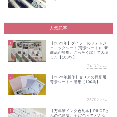
人気記事
1
【2021年】ダイソーのフォトジ
ェニックシート(背景シート)に新
商品が登場。さっそく試してみま
した【100均】
34199
view
2
【2023年新作】セリアの撮影用
背景シートの感想【100均】
26702
view
3
【万年筆インク色見本】PILOTさ
んの色彩雫、全27色ってどんな