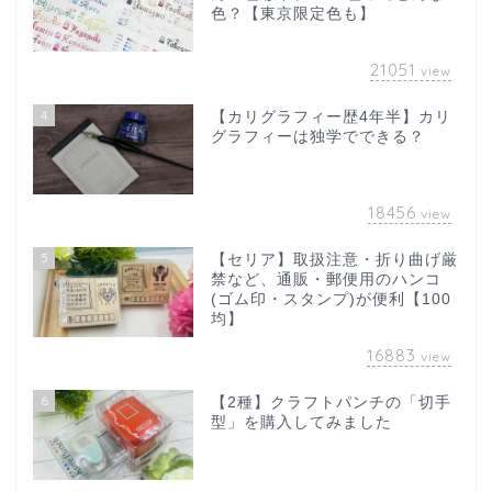
色？【東京限定色も】
21051
view
4
【カリグラフィー歴4年半】カリ
グラフィーは独学でできる？
18456
view
5
【セリア】取扱注意・折り曲げ厳
禁など、通販・郵便用のハンコ
(ゴム印・スタンプ)が便利【100
均】
16883
view
6
【2種】クラフトパンチの「切手
型」を購入してみました