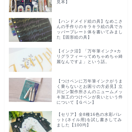
見本】
【ハンドメイド絵の具】なめこさ
んの手作りのキラキラ絵の具でカ
ッパープレート体を書いてみまし
た【固形絵の具】
【インク沼】「万年筆インク×カ
リグラフィーってめちゃめちゃ綺
麗なんですよ」という話。
【つけペンに万年筆インクがうま
く乗らないとお困りの方必見】立
川ピン製作所さんのニュームメッ
キ加工のつけペンが良いという件
について【Ｇペン】
【セリア】全8種16色の水彩パレ
ット(ネイル用)を試し書きしてみ
ました【100均】