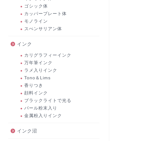
ゴシック体
カッパープレート体
モノライン
スぺンサリアン体
インク
カリグラフィーインク
万年筆インク
ラメ入りインク
Tono＆Lims
香りつき
顔料インク
ブラックライトで光る
パール粉末入り
金属粉入りインク
インク沼