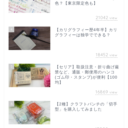
色？【東京限定色も】
21042
view
4
【カリグラフィー歴4年半】カリ
グラフィーは独学でできる？
18452
view
5
【セリア】取扱注意・折り曲げ厳
禁など、通販・郵便用のハンコ
(ゴム印・スタンプ)が便利【100
均】
16869
view
6
【2種】クラフトパンチの「切手
型」を購入してみました