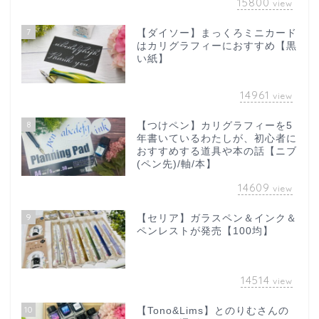
15800
view
7
【ダイソー】まっくろミニカード
はカリグラフィーにおすすめ【黒
い紙】
14961
view
8
【つけペン】カリグラフィーを5
年書いているわたしが、初心者に
おすすめする道具や本の話【ニブ
(ペン先)/軸/本】
14609
view
9
【セリア】ガラスペン＆インク＆
ペンレストが発売【100均】
14514
view
10
【Tono&Lims】とのりむさんの