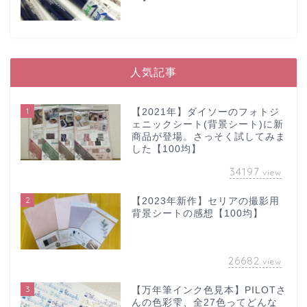
人気記事
1
【2021年】ダイソーのフォトジ
ェニックシート(背景シート)に新
商品が登場。さっそく試してみま
した【100均】
34197
view
2
【2023年新作】セリアの撮影用
背景シートの感想【100均】
26682
view
3
【万年筆インク色見本】PILOTさ
んの色彩雫、全27色ってどんな