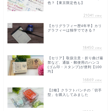
色？【東京限定色も】
21041
view
4
【カリグラフィー歴4年半】カリ
グラフィーは独学でできる？
18450
view
5
【セリア】取扱注意・折り曲げ厳
禁など、通販・郵便用のハンコ
(ゴム印・スタンプ)が便利【100
均】
16869
view
6
【2種】クラフトパンチの「切手
型」を購入してみました