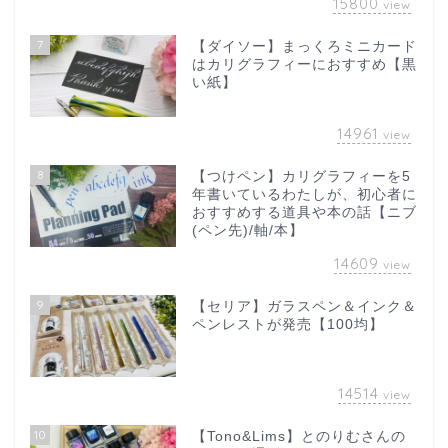
15800
view
7
【ダイソー】まっくろミニカード
はカリグラフィーにおすすめ【黒
い紙】
14961
view
8
【つけペン】カリグラフィーを5
年書いているわたしが、初心者に
おすすめする道具や本の話【ニブ
(ペン先)/軸/本】
14609
view
9
【セリア】ガラスペン＆インク＆
ペンレストが発売【100均】
14514
view
10
【Tono&Lims】とのりむさんの