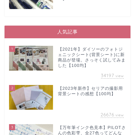
人気記事
1
【2021年】ダイソーのフォトジ
ェニックシート(背景シート)に新
商品が登場。さっそく試してみま
した【100均】
34197
view
2
【2023年新作】セリアの撮影用
背景シートの感想【100均】
26676
view
3
【万年筆インク色見本】PILOTさ
んの色彩雫、全27色ってどんな