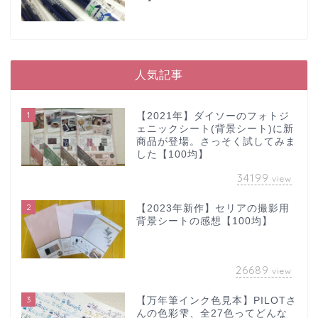
人気記事
1
【2021年】ダイソーのフォトジ
ェニックシート(背景シート)に新
商品が登場。さっそく試してみま
した【100均】
34199
view
2
【2023年新作】セリアの撮影用
背景シートの感想【100均】
26689
view
3
【万年筆インク色見本】PILOTさ
んの色彩雫、全27色ってどんな