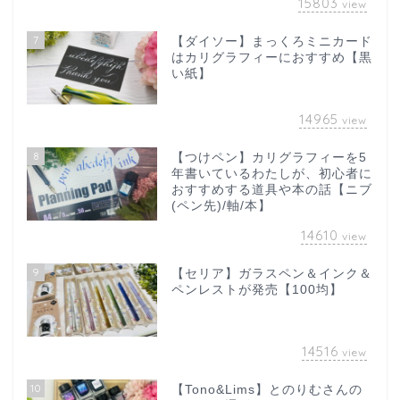
15803
view
7
【ダイソー】まっくろミニカード
はカリグラフィーにおすすめ【黒
い紙】
14965
view
8
【つけペン】カリグラフィーを5
年書いているわたしが、初心者に
おすすめする道具や本の話【ニブ
(ペン先)/軸/本】
14610
view
9
【セリア】ガラスペン＆インク＆
ペンレストが発売【100均】
14516
view
10
【Tono&Lims】とのりむさんの