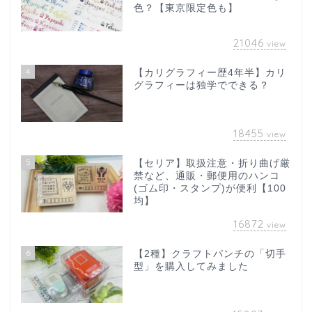
色？【東京限定色も】
21046
view
4
【カリグラフィー歴4年半】カリ
グラフィーは独学でできる？
18455
view
5
【セリア】取扱注意・折り曲げ厳
禁など、通販・郵便用のハンコ
(ゴム印・スタンプ)が便利【100
均】
16872
view
6
【2種】クラフトパンチの「切手
型」を購入してみました