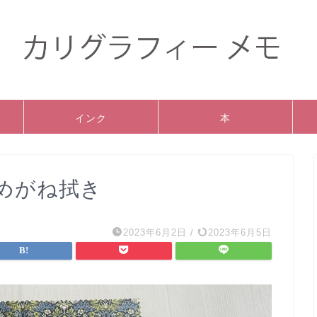
インク
本
めがね拭き
2023年6月2日
/
2023年6月5日