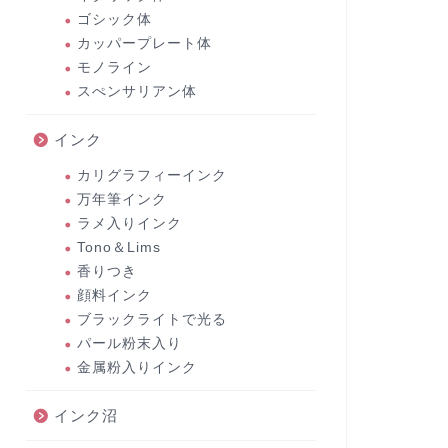
ゴシック体
カッパープレート体
モノライン
スぺンサリアン体
インク
カリグラフィーインク
万年筆インク
ラメ入りインク
Tono＆Lims
香りつき
顔料インク
ブラックライトで光る
パール粉末入り
金属粉入りインク
インク沼