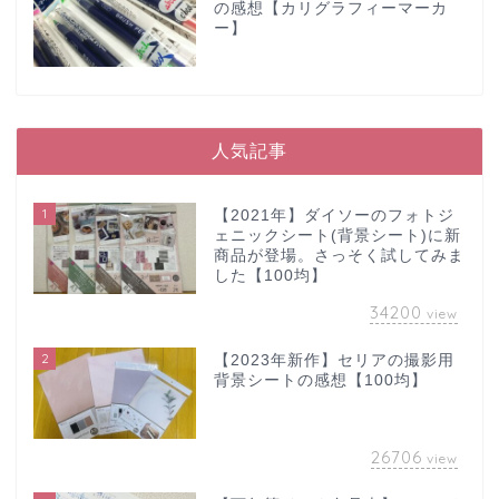
の感想【カリグラフィーマーカ
ー】
人気記事
1
【2021年】ダイソーのフォトジ
ェニックシート(背景シート)に新
商品が登場。さっそく試してみま
した【100均】
34200
view
2
【2023年新作】セリアの撮影用
背景シートの感想【100均】
26706
view