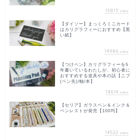
15813
view
7
【ダイソー】まっくろミニカード
はカリグラフィーにおすすめ【黒
い紙】
14986
view
8
【つけペン】カリグラフィーを5
年書いているわたしが、初心者に
おすすめする道具や本の話【ニブ
(ペン先)/軸/本】
14614
view
9
【セリア】ガラスペン＆インク＆
ペンレストが発売【100均】
14522
view