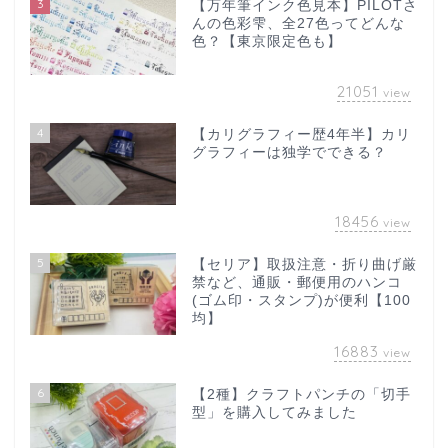
3
【万年筆インク色見本】PILOTさ
んの色彩雫、全27色ってどんな
色？【東京限定色も】
21051
view
4
【カリグラフィー歴4年半】カリ
グラフィーは独学でできる？
18456
view
5
【セリア】取扱注意・折り曲げ厳
禁など、通販・郵便用のハンコ
(ゴム印・スタンプ)が便利【100
均】
16883
view
6
【2種】クラフトパンチの「切手
型」を購入してみました