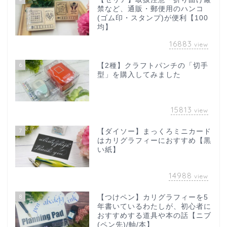
禁など、通販・郵便用のハンコ
(ゴム印・スタンプ)が便利【100
均】
16883
view
6
【2種】クラフトパンチの「切手
型」を購入してみました
15813
view
7
【ダイソー】まっくろミニカード
はカリグラフィーにおすすめ【黒
い紙】
14988
view
8
【つけペン】カリグラフィーを5
年書いているわたしが、初心者に
おすすめする道具や本の話【ニブ
(ペン先)/軸/本】