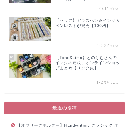
14614
view
9
【セリア】ガラスペン＆インク＆
ペンレストが発売【100均】
14522
view
10
【Tono&Lims】とのりむさんの
インクの通販、オンラインショッ
プまとめ【リンク集】
13496
view
最近の投稿
【オブリークホルダー】Handwritmic クラシック オ