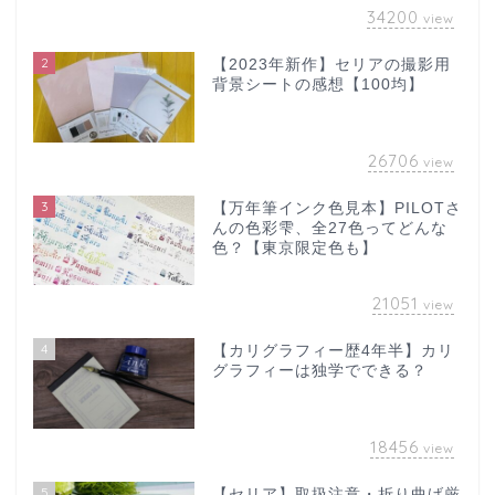
34200
view
2
【2023年新作】セリアの撮影用
背景シートの感想【100均】
26706
view
3
【万年筆インク色見本】PILOTさ
んの色彩雫、全27色ってどんな
色？【東京限定色も】
21051
view
4
【カリグラフィー歴4年半】カリ
グラフィーは独学でできる？
18456
view
5
【セリア】取扱注意・折り曲げ厳