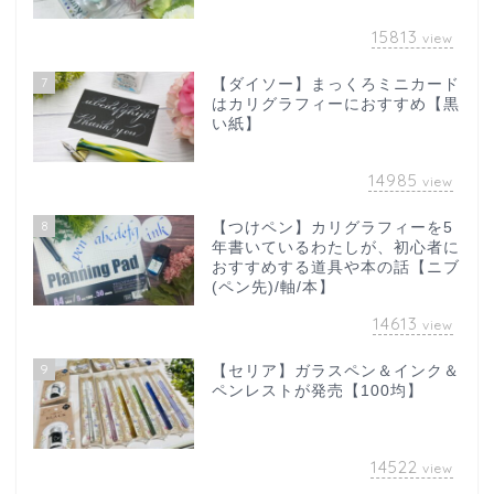
15813
view
7
【ダイソー】まっくろミニカード
はカリグラフィーにおすすめ【黒
い紙】
14985
view
8
【つけペン】カリグラフィーを5
年書いているわたしが、初心者に
おすすめする道具や本の話【ニブ
(ペン先)/軸/本】
14613
view
9
【セリア】ガラスペン＆インク＆
ペンレストが発売【100均】
14522
view