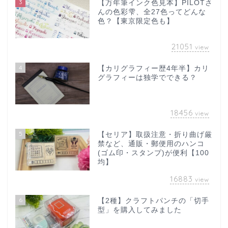
3
【万年筆インク色見本】PILOTさ
んの色彩雫、全27色ってどんな
色？【東京限定色も】
21051
view
4
【カリグラフィー歴4年半】カリ
グラフィーは独学でできる？
18456
view
5
【セリア】取扱注意・折り曲げ厳
禁など、通販・郵便用のハンコ
(ゴム印・スタンプ)が便利【100
均】
16883
view
6
【2種】クラフトパンチの「切手
型」を購入してみました