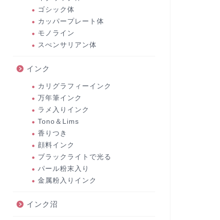
ゴシック体
カッパープレート体
モノライン
スぺンサリアン体
インク
カリグラフィーインク
万年筆インク
ラメ入りインク
Tono＆Lims
香りつき
顔料インク
ブラックライトで光る
パール粉末入り
金属粉入りインク
インク沼