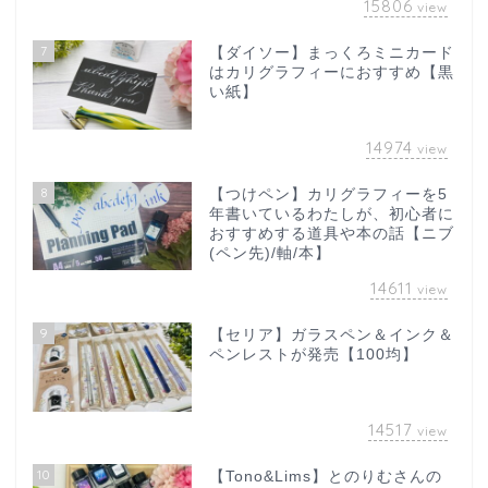
15806
view
7
【ダイソー】まっくろミニカード
はカリグラフィーにおすすめ【黒
い紙】
14974
view
8
【つけペン】カリグラフィーを5
年書いているわたしが、初心者に
おすすめする道具や本の話【ニブ
(ペン先)/軸/本】
14611
view
9
【セリア】ガラスペン＆インク＆
ペンレストが発売【100均】
14517
view
10
【Tono&Lims】とのりむさんの