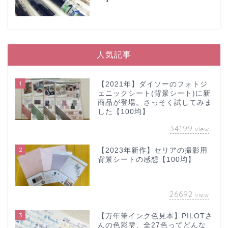
人気記事
1
【2021年】ダイソーのフォトジ
ェニックシート(背景シート)に新
商品が登場。さっそく試してみま
した【100均】
34199
view
2
【2023年新作】セリアの撮影用
背景シートの感想【100均】
26692
view
3
【万年筆インク色見本】PILOTさ
んの色彩雫、全27色ってどんな