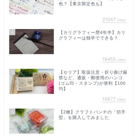
色？【東京限定色も】
21047
view
4
【カリグラフィー歴4年半】カリ
グラフィーは独学でできる？
18455
view
5
【セリア】取扱注意・折り曲げ厳
禁など、通販・郵便用のハンコ
(ゴム印・スタンプ)が便利【100
均】
16877
view
6
【2種】クラフトパンチの「切手
型」を購入してみました