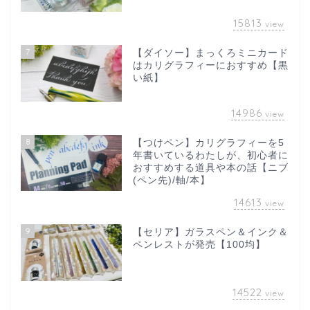
15813
view
7
【ダイソー】まっくろミニカード
はカリグラフィーにおすすめ【黒
い紙】
14986
view
8
【つけペン】カリグラフィーを5
年書いているわたしが、初心者に
おすすめする道具や本の話【ニブ
(ペン先)/軸/本】
14613
view
9
【セリア】ガラスペン＆インク＆
ペンレストが発売【100均】
14522
view