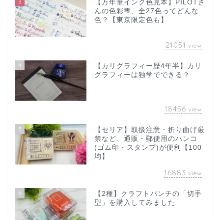
3
【万年筆インク色見本】PILOTさ
んの色彩雫、全27色ってどんな
色？【東京限定色も】
21051
view
4
【カリグラフィー歴4年半】カリ
グラフィーは独学でできる？
18456
view
5
【セリア】取扱注意・折り曲げ厳
禁など、通販・郵便用のハンコ
(ゴム印・スタンプ)が便利【100
均】
16883
view
6
【2種】クラフトパンチの「切手
型」を購入してみました