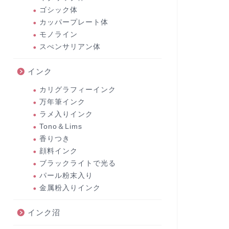
ゴシック体
カッパープレート体
モノライン
スぺンサリアン体
インク
カリグラフィーインク
万年筆インク
ラメ入りインク
Tono＆Lims
香りつき
顔料インク
ブラックライトで光る
パール粉末入り
金属粉入りインク
インク沼