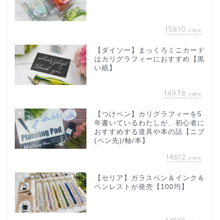
15810
view
7
【ダイソー】まっくろミニカード
はカリグラフィーにおすすめ【黒
い紙】
14978
view
8
【つけペン】カリグラフィーを5
年書いているわたしが、初心者に
おすすめする道具や本の話【ニブ
(ペン先)/軸/本】
14612
view
9
【セリア】ガラスペン＆インク＆
ペンレストが発売【100均】