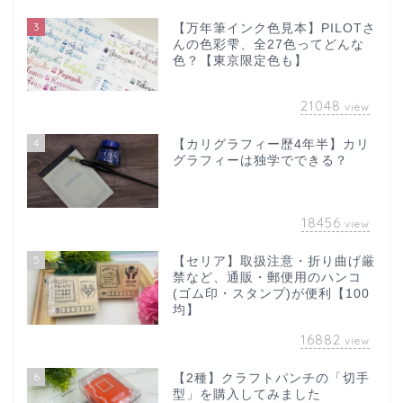
3
【万年筆インク色見本】PILOTさ
んの色彩雫、全27色ってどんな
色？【東京限定色も】
21048
view
4
【カリグラフィー歴4年半】カリ
グラフィーは独学でできる？
18456
view
5
【セリア】取扱注意・折り曲げ厳
禁など、通販・郵便用のハンコ
(ゴム印・スタンプ)が便利【100
均】
16882
view
6
【2種】クラフトパンチの「切手
型」を購入してみました