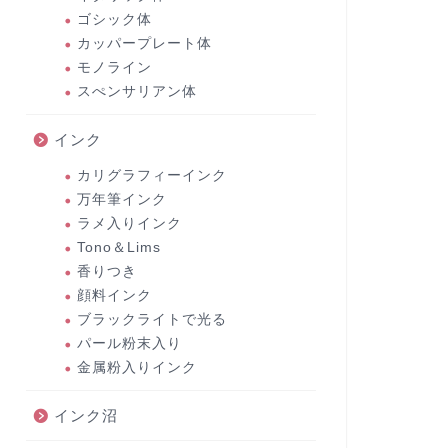
ゴシック体
カッパープレート体
モノライン
スぺンサリアン体
インク
カリグラフィーインク
万年筆インク
ラメ入りインク
Tono＆Lims
香りつき
顔料インク
ブラックライトで光る
パール粉末入り
金属粉入りインク
インク沼