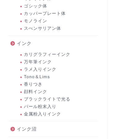
ゴシック体
カッパープレート体
モノライン
スぺンサリアン体
インク
カリグラフィーインク
万年筆インク
ラメ入りインク
Tono＆Lims
香りつき
顔料インク
ブラックライトで光る
パール粉末入り
金属粉入りインク
インク沼