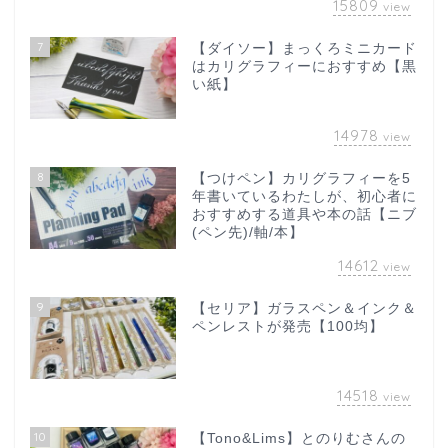
15809
view
7
【ダイソー】まっくろミニカード
はカリグラフィーにおすすめ【黒
い紙】
14978
view
8
【つけペン】カリグラフィーを5
年書いているわたしが、初心者に
おすすめする道具や本の話【ニブ
(ペン先)/軸/本】
14612
view
9
【セリア】ガラスペン＆インク＆
ペンレストが発売【100均】
14518
view
10
【Tono&Lims】とのりむさんの