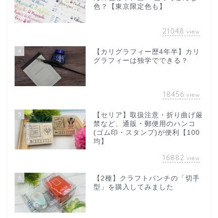
色？【東京限定色も】
21048
view
4
【カリグラフィー歴4年半】カリ
グラフィーは独学でできる？
18456
view
5
【セリア】取扱注意・折り曲げ厳
禁など、通販・郵便用のハンコ
(ゴム印・スタンプ)が便利【100
均】
16882
view
6
【2種】クラフトパンチの「切手
型」を購入してみました