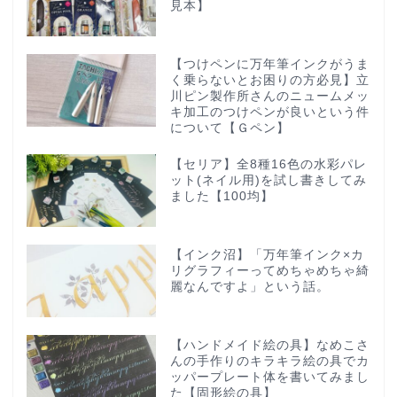
見本】
【つけペンに万年筆インクがうま
く乗らないとお困りの方必見】立
川ピン製作所さんのニュームメッ
キ加工のつけペンが良いという件
について【Ｇペン】
【セリア】全8種16色の水彩パレ
ット(ネイル用)を試し書きしてみ
ました【100均】
【インク沼】「万年筆インク×カ
リグラフィーってめちゃめちゃ綺
麗なんですよ」という話。
【ハンドメイド絵の具】なめこさ
んの手作りのキラキラ絵の具でカ
ッパープレート体を書いてみまし
た【固形絵の具】