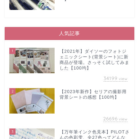
人気記事
1
【2021年】ダイソーのフォトジ
ェニックシート(背景シート)に新
商品が登場。さっそく試してみま
した【100均】
34199
view
2
【2023年新作】セリアの撮影用
背景シートの感想【100均】
26696
view
3
【万年筆インク色見本】PILOTさ
んの色彩雫、全27色ってどんな