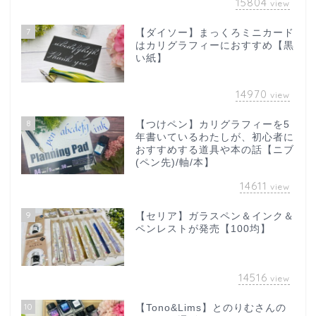
15804
view
7
【ダイソー】まっくろミニカード
はカリグラフィーにおすすめ【黒
い紙】
14970
view
8
【つけペン】カリグラフィーを5
年書いているわたしが、初心者に
おすすめする道具や本の話【ニブ
(ペン先)/軸/本】
14611
view
9
【セリア】ガラスペン＆インク＆
ペンレストが発売【100均】
14516
view
10
【Tono&Lims】とのりむさんの