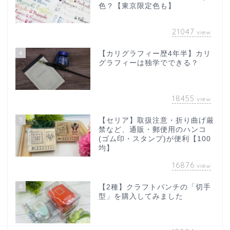
色？【東京限定色も】
21047
view
4
【カリグラフィー歴4年半】カリ
グラフィーは独学でできる？
18455
view
5
【セリア】取扱注意・折り曲げ厳
禁など、通販・郵便用のハンコ
(ゴム印・スタンプ)が便利【100
均】
16876
view
6
【2種】クラフトパンチの「切手
型」を購入してみました