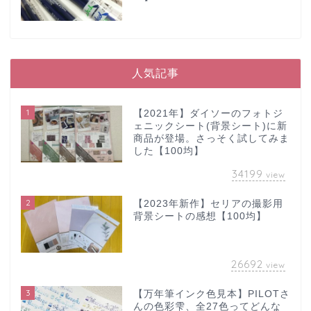
人気記事
1
【2021年】ダイソーのフォトジ
ェニックシート(背景シート)に新
商品が登場。さっそく試してみま
した【100均】
34199
view
2
【2023年新作】セリアの撮影用
背景シートの感想【100均】
26692
view
3
【万年筆インク色見本】PILOTさ
んの色彩雫、全27色ってどんな