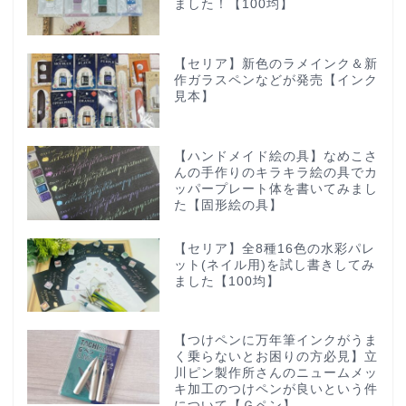
ました！【100均】
【セリア】新色のラメインク＆新
作ガラスペンなどが発売【インク
見本】
【ハンドメイド絵の具】なめこさ
んの手作りのキラキラ絵の具でカ
ッパープレート体を書いてみまし
た【固形絵の具】
【セリア】全8種16色の水彩パレ
ット(ネイル用)を試し書きしてみ
ました【100均】
【つけペンに万年筆インクがうま
く乗らないとお困りの方必見】立
川ピン製作所さんのニュームメッ
キ加工のつけペンが良いという件
について【Ｇペン】