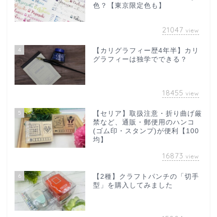
色？【東京限定色も】
21047
view
4
【カリグラフィー歴4年半】カリ
グラフィーは独学でできる？
18455
view
5
【セリア】取扱注意・折り曲げ厳
禁など、通販・郵便用のハンコ
(ゴム印・スタンプ)が便利【100
均】
16873
view
6
【2種】クラフトパンチの「切手
型」を購入してみました