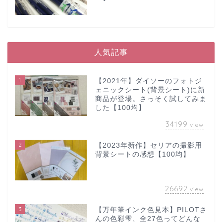
人気記事
1
【2021年】ダイソーのフォトジ
ェニックシート(背景シート)に新
商品が登場。さっそく試してみま
した【100均】
34199
view
2
【2023年新作】セリアの撮影用
背景シートの感想【100均】
26692
view
3
【万年筆インク色見本】PILOTさ
んの色彩雫、全27色ってどんな