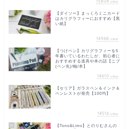
15804
view
7
【ダイソー】まっくろミニカード
はカリグラフィーにおすすめ【黒
い紙】
14968
view
8
【つけペン】カリグラフィーを5
年書いているわたしが、初心者に
おすすめする道具や本の話【ニブ
(ペン先)/軸/本】
14610
view
9
【セリア】ガラスペン＆インク＆
ペンレストが発売【100均】
14516
view
10
【Tono&Lims】とのりむさんの