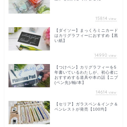
15814
view
7
【ダイソー】まっくろミニカード
はカリグラフィーにおすすめ【黒
い紙】
14990
view
8
【つけペン】カリグラフィーを5
年書いているわたしが、初心者に
おすすめする道具や本の話【ニブ
(ペン先)/軸/本】
14614
view
9
【セリア】ガラスペン＆インク＆
ペンレストが発売【100均】