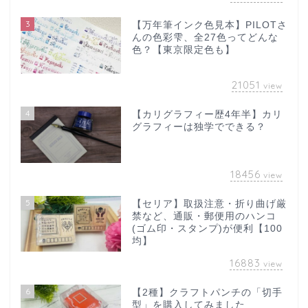
3
【万年筆インク色見本】PILOTさ
んの色彩雫、全27色ってどんな
色？【東京限定色も】
21051
view
4
【カリグラフィー歴4年半】カリ
グラフィーは独学でできる？
18456
view
5
【セリア】取扱注意・折り曲げ厳
禁など、通販・郵便用のハンコ
(ゴム印・スタンプ)が便利【100
均】
16883
view
6
【2種】クラフトパンチの「切手
型」を購入してみました