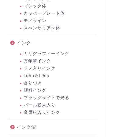
ゴシック体
カッパープレート体
モノライン
スぺンサリアン体
インク
カリグラフィーインク
万年筆インク
ラメ入りインク
Tono＆Lims
香りつき
顔料インク
ブラックライトで光る
パール粉末入り
金属粉入りインク
インク沼