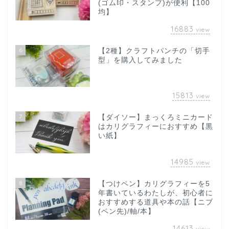
(ゴム印・スタンプ)が便利【100
均】
16883
view
6
【2種】クラフトパンチの「切手
型」を購入してみました
15813
view
7
【ダイソー】まっくろミニカード
はカリグラフィーにおすすめ【黒
い紙】
14985
view
8
【つけペン】カリグラフィーを5
年書いているわたしが、初心者に
おすすめする道具や本の話【ニブ
(ペン先)/軸/本】
14613
view