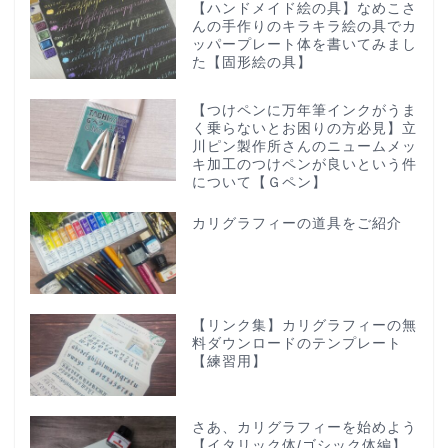
【ハンドメイド絵の具】なめこさ
んの手作りのキラキラ絵の具でカ
ッパープレート体を書いてみまし
た【固形絵の具】
【つけペンに万年筆インクがうま
く乗らないとお困りの方必見】立
川ピン製作所さんのニュームメッ
キ加工のつけペンが良いという件
について【Ｇペン】
カリグラフィーの道具をご紹介
【リンク集】カリグラフィーの無
料ダウンロードのテンプレート
【練習用】
さあ、カリグラフィーを始めよう
【イタリック体/ゴシック体編】