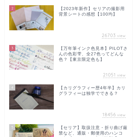
2
【2023年新作】セリアの撮影用
背景シートの感想【100均】
26703
view
3
【万年筆インク色見本】PILOTさ
んの色彩雫、全27色ってどんな
色？【東京限定色も】
21051
view
4
【カリグラフィー歴4年半】カリ
グラフィーは独学でできる？
18456
view
5
【セリア】取扱注意・折り曲げ厳
禁など、通販・郵便用のハンコ