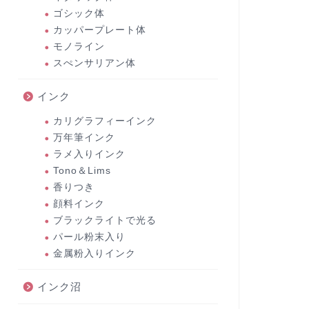
ゴシック体
カッパープレート体
モノライン
スぺンサリアン体
インク
カリグラフィーインク
万年筆インク
ラメ入りインク
Tono＆Lims
香りつき
顔料インク
ブラックライトで光る
パール粉末入り
金属粉入りインク
インク沼