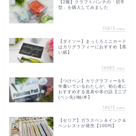
6
【2種】クラフトパンチの「切手
型」を購入してみました
15813
view
7
【ダイソー】まっくろミニカード
はカリグラフィーにおすすめ【黒
い紙】
14985
view
8
【つけペン】カリグラフィーを5
年書いているわたしが、初心者に
おすすめする道具や本の話【ニブ
(ペン先)/軸/本】
14613
view
9
【セリア】ガラスペン＆インク＆
ペンレストが発売【100均】