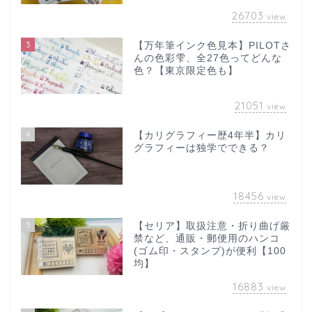
26703
view
3
【万年筆インク色見本】PILOTさ
んの色彩雫、全27色ってどんな
色？【東京限定色も】
21051
view
4
【カリグラフィー歴4年半】カリ
グラフィーは独学でできる？
18456
view
5
【セリア】取扱注意・折り曲げ厳
禁など、通販・郵便用のハンコ
(ゴム印・スタンプ)が便利【100
均】
16883
view