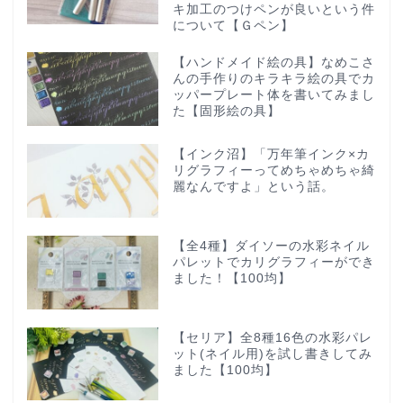
キ加工のつけペンが良いという件
について【Ｇペン】
【ハンドメイド絵の具】なめこさ
んの手作りのキラキラ絵の具でカ
ッパープレート体を書いてみまし
た【固形絵の具】
【インク沼】「万年筆インク×カ
リグラフィーってめちゃめちゃ綺
麗なんですよ」という話。
【全4種】ダイソーの水彩ネイル
パレットでカリグラフィーができ
ました！【100均】
【セリア】全8種16色の水彩パレ
ット(ネイル用)を試し書きしてみ
ました【100均】