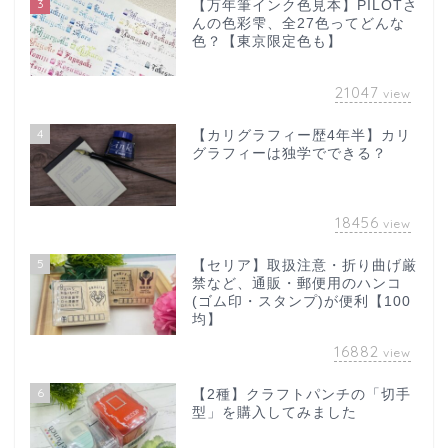
3
【万年筆インク色見本】PILOTさ
んの色彩雫、全27色ってどんな
色？【東京限定色も】
21047
view
4
【カリグラフィー歴4年半】カリ
グラフィーは独学でできる？
18456
view
5
【セリア】取扱注意・折り曲げ厳
禁など、通販・郵便用のハンコ
(ゴム印・スタンプ)が便利【100
均】
16882
view
6
【2種】クラフトパンチの「切手
型」を購入してみました