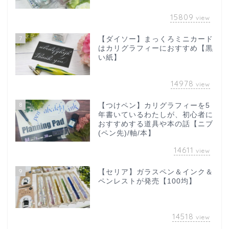
15809
view
7
【ダイソー】まっくろミニカード
はカリグラフィーにおすすめ【黒
い紙】
14978
view
8
【つけペン】カリグラフィーを5
年書いているわたしが、初心者に
おすすめする道具や本の話【ニブ
(ペン先)/軸/本】
14611
view
9
【セリア】ガラスペン＆インク＆
ペンレストが発売【100均】
14518
view