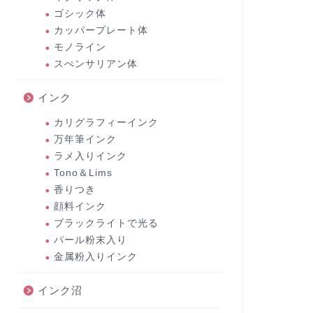
ゴシック体
カッパープレート体
モノライン
スぺンサリアン体
インク
カリグラフィーインク
万年筆インク
ラメ入りインク
Tono＆Lims
香りつき
顔料インク
ブラックライトで光る
パール粉末入り
金属粉入りインク
インク沼