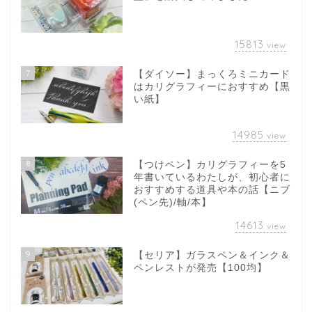
15813
view
7
【ダイソー】まっくろミニカード
はカリグラフィーにおすすめ【黒
い紙】
14985
view
8
【つけペン】カリグラフィーを5
年書いているわたしが、初心者に
おすすめする道具や本の話【ニブ
(ペン先)/軸/本】
14613
view
9
【セリア】ガラスペン＆インク＆
ペンレストが発売【100均】