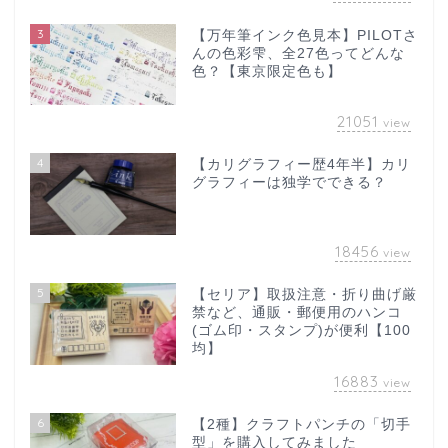
3
【万年筆インク色見本】PILOTさ
んの色彩雫、全27色ってどんな
色？【東京限定色も】
21051
view
4
【カリグラフィー歴4年半】カリ
グラフィーは独学でできる？
18456
view
5
【セリア】取扱注意・折り曲げ厳
禁など、通販・郵便用のハンコ
(ゴム印・スタンプ)が便利【100
均】
16883
view
6
【2種】クラフトパンチの「切手
型」を購入してみました