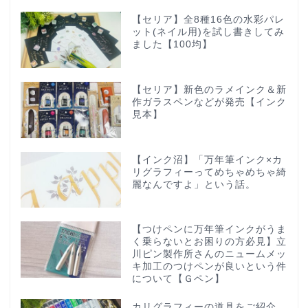
【セリア】全8種16色の水彩パレ
ット(ネイル用)を試し書きしてみ
ました【100均】
【セリア】新色のラメインク＆新
作ガラスペンなどが発売【インク
見本】
【インク沼】「万年筆インク×カ
リグラフィーってめちゃめちゃ綺
麗なんですよ」という話。
【つけペンに万年筆インクがうま
く乗らないとお困りの方必見】立
川ピン製作所さんのニュームメッ
キ加工のつけペンが良いという件
について【Ｇペン】
カリグラフィーの道具をご紹介