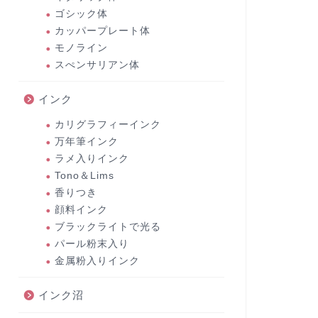
ゴシック体
カッパープレート体
モノライン
スぺンサリアン体
インク
カリグラフィーインク
万年筆インク
ラメ入りインク
Tono＆Lims
香りつき
顔料インク
ブラックライトで光る
パール粉末入り
金属粉入りインク
インク沼