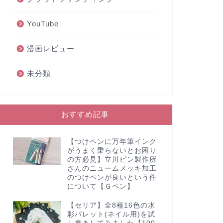
YouTube
漫画レビュー
未分類
おすすめ記事
【つけペンに万年筆インク
がうまく乗らないとお困り
の方必見】立川ピン製作所
さんのニュームメッキ加工
のつけペンが良いという件
について【Ｇペン】
【セリア】全8種16色の水
彩パレット(ネイル用)を試