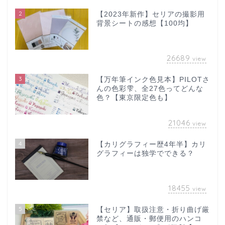
2
【2023年新作】セリアの撮影用
背景シートの感想【100均】
26689
view
3
【万年筆インク色見本】PILOTさ
んの色彩雫、全27色ってどんな
色？【東京限定色も】
21046
view
4
【カリグラフィー歴4年半】カリ
グラフィーは独学でできる？
18455
view
5
【セリア】取扱注意・折り曲げ厳
禁など、通販・郵便用のハンコ