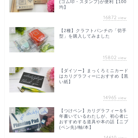
(ゴム印・スタンプ)が便利【100
均】
16872
view
6
【2種】クラフトパンチの「切手
型」を購入してみました
15802
view
7
【ダイソー】まっくろミニカード
はカリグラフィーにおすすめ【黒
い紙】
14965
view
8
【つけペン】カリグラフィーを5
年書いているわたしが、初心者に
おすすめする道具や本の話【ニブ
(ペン先)/軸/本】
14610
view