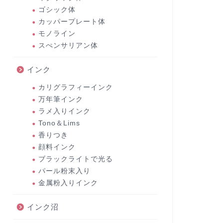
ゴシック体
カッパープレート体
モノライン
スぺンサリアン体
インク
カリグラフィーインク
万年筆インク
ラメ入りインク
Tono＆Lims
香りつき
顔料インク
ブラックライトで光る
パール粉末入り
金属粉入りインク
インク沼