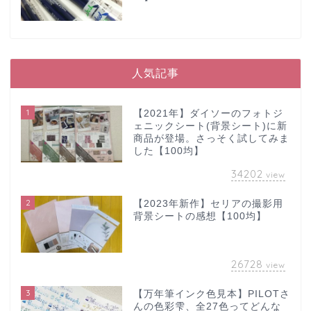
人気記事
1
【2021年】ダイソーのフォトジ
ェニックシート(背景シート)に新
商品が登場。さっそく試してみま
した【100均】
34202
view
2
【2023年新作】セリアの撮影用
背景シートの感想【100均】
26728
view
3
【万年筆インク色見本】PILOTさ
んの色彩雫、全27色ってどんな