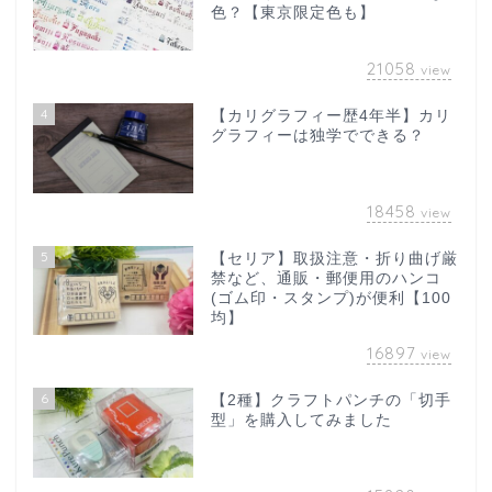
色？【東京限定色も】
21058
view
4
【カリグラフィー歴4年半】カリ
グラフィーは独学でできる？
18458
view
5
【セリア】取扱注意・折り曲げ厳
禁など、通販・郵便用のハンコ
(ゴム印・スタンプ)が便利【100
均】
16897
view
6
【2種】クラフトパンチの「切手
型」を購入してみました