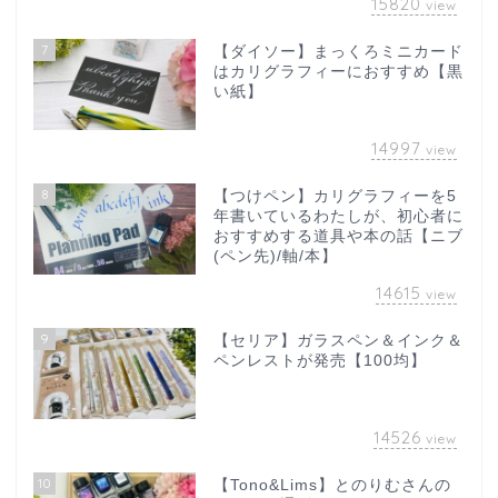
15820
view
7
【ダイソー】まっくろミニカード
はカリグラフィーにおすすめ【黒
い紙】
14997
view
8
【つけペン】カリグラフィーを5
年書いているわたしが、初心者に
おすすめする道具や本の話【ニブ
(ペン先)/軸/本】
14615
view
9
【セリア】ガラスペン＆インク＆
ペンレストが発売【100均】
14526
view
10
【Tono&Lims】とのりむさんの