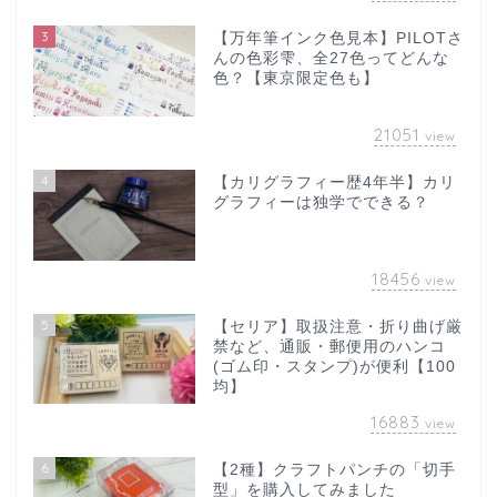
3
【万年筆インク色見本】PILOTさ
んの色彩雫、全27色ってどんな
色？【東京限定色も】
21051
view
4
【カリグラフィー歴4年半】カリ
グラフィーは独学でできる？
18456
view
5
【セリア】取扱注意・折り曲げ厳
禁など、通販・郵便用のハンコ
(ゴム印・スタンプ)が便利【100
均】
16883
view
6
【2種】クラフトパンチの「切手
型」を購入してみました