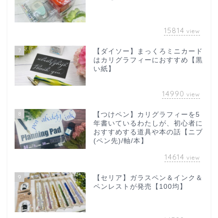
15814
view
7
【ダイソー】まっくろミニカード
はカリグラフィーにおすすめ【黒
い紙】
14990
view
8
【つけペン】カリグラフィーを5
年書いているわたしが、初心者に
おすすめする道具や本の話【ニブ
(ペン先)/軸/本】
14614
view
9
【セリア】ガラスペン＆インク＆
ペンレストが発売【100均】