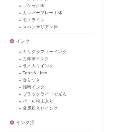
ゴシック体
カッパープレート体
モノライン
スぺンサリアン体
インク
カリグラフィーインク
万年筆インク
ラメ入りインク
Tono＆Lims
香りつき
顔料インク
ブラックライトで光る
パール粉末入り
金属粉入りインク
インク沼