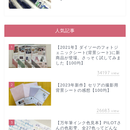
人気記事
1
【2021年】ダイソーのフォトジ
ェニックシート(背景シート)に新
商品が登場。さっそく試してみま
した【100均】
34197
view
2
【2023年新作】セリアの撮影用
背景シートの感想【100均】
26683
view
3
【万年筆インク色見本】PILOTさ
んの色彩雫、全27色ってどんな