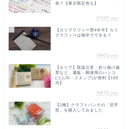
色？【東京限定色も】
21043
view
4
【カリグラフィー歴4年半】カリ
グラフィーは独学でできる？
18452
view
5
【セリア】取扱注意・折り曲げ厳
禁など、通販・郵便用のハンコ
(ゴム印・スタンプ)が便利【100
均】
16870
view
6
【2種】クラフトパンチの「切手
型」を購入してみました