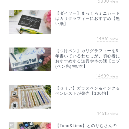
15800
view
7
【ダイソー】まっくろミニカード
はカリグラフィーにおすすめ【黒
い紙】
14961
view
8
【つけペン】カリグラフィーを5
年書いているわたしが、初心者に
おすすめする道具や本の話【ニブ
(ペン先)/軸/本】
14609
view
9
【セリア】ガラスペン＆インク＆
ペンレストが発売【100均】
14515
view
10
【Tono&Lims】とのりむさんの