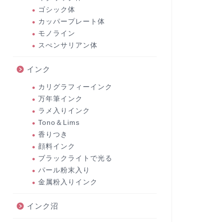
ゴシック体
カッパープレート体
モノライン
スぺンサリアン体
インク
カリグラフィーインク
万年筆インク
ラメ入りインク
Tono＆Lims
香りつき
顔料インク
ブラックライトで光る
パール粉末入り
金属粉入りインク
インク沼