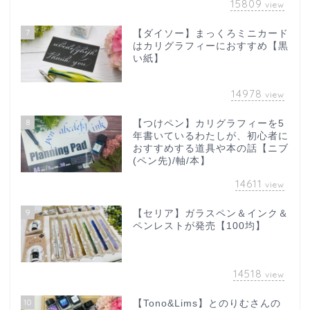
15809
view
7
【ダイソー】まっくろミニカード
はカリグラフィーにおすすめ【黒
い紙】
14978
view
8
【つけペン】カリグラフィーを5
年書いているわたしが、初心者に
おすすめする道具や本の話【ニブ
(ペン先)/軸/本】
14611
view
9
【セリア】ガラスペン＆インク＆
ペンレストが発売【100均】
14518
view
10
【Tono&Lims】とのりむさんの