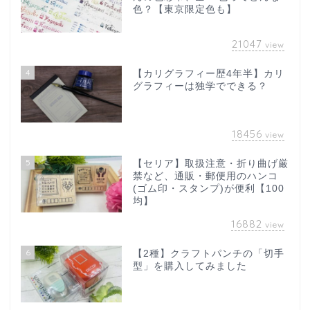
色？【東京限定色も】
21047
view
4
【カリグラフィー歴4年半】カリ
グラフィーは独学でできる？
18456
view
5
【セリア】取扱注意・折り曲げ厳
禁など、通販・郵便用のハンコ
(ゴム印・スタンプ)が便利【100
均】
16882
view
6
【2種】クラフトパンチの「切手
型」を購入してみました