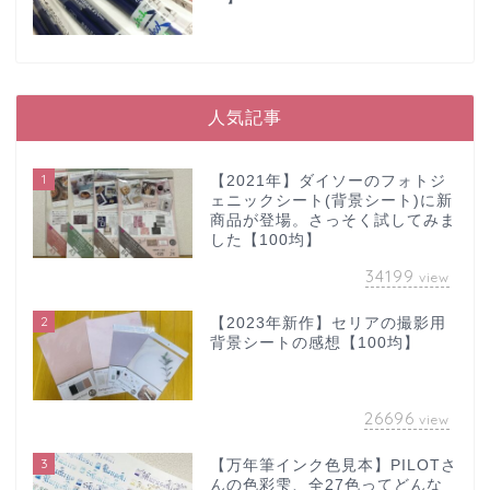
人気記事
1
【2021年】ダイソーのフォトジ
ェニックシート(背景シート)に新
商品が登場。さっそく試してみま
した【100均】
34199
view
2
【2023年新作】セリアの撮影用
背景シートの感想【100均】
26696
view
3
【万年筆インク色見本】PILOTさ
んの色彩雫、全27色ってどんな