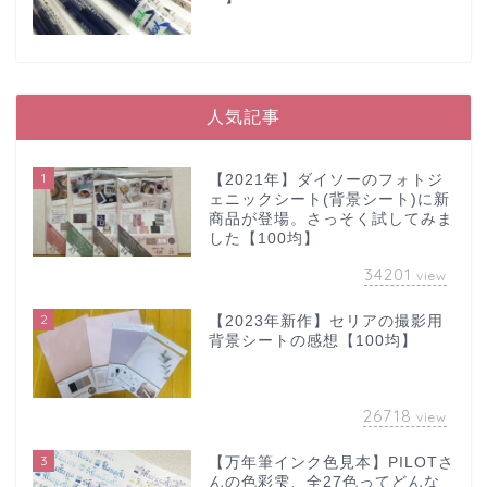
人気記事
1
【2021年】ダイソーのフォトジ
ェニックシート(背景シート)に新
商品が登場。さっそく試してみま
した【100均】
34201
view
2
【2023年新作】セリアの撮影用
背景シートの感想【100均】
26718
view
3
【万年筆インク色見本】PILOTさ
んの色彩雫、全27色ってどんな