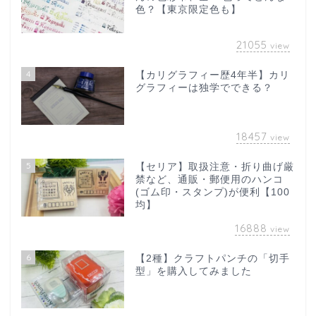
色？【東京限定色も】
21055
view
4
【カリグラフィー歴4年半】カリ
グラフィーは独学でできる？
18457
view
5
【セリア】取扱注意・折り曲げ厳
禁など、通販・郵便用のハンコ
(ゴム印・スタンプ)が便利【100
均】
16888
view
6
【2種】クラフトパンチの「切手
型」を購入してみました