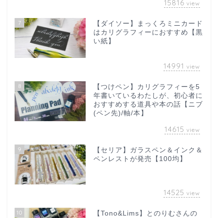
15816
view
7
【ダイソー】まっくろミニカード
はカリグラフィーにおすすめ【黒
い紙】
14991
view
8
【つけペン】カリグラフィーを5
年書いているわたしが、初心者に
おすすめする道具や本の話【ニブ
(ペン先)/軸/本】
14615
view
9
【セリア】ガラスペン＆インク＆
ペンレストが発売【100均】
14525
view
10
【Tono&Lims】とのりむさんの