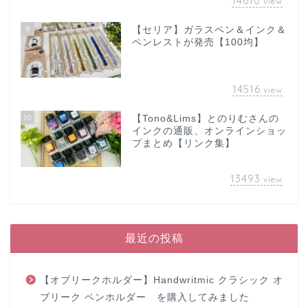
14610
view
9
【セリア】ガラスペン＆インク＆
ペンレストが発売【100均】
14516
view
10
【Tono&Lims】とのりむさんの
インクの通販、オンラインショッ
プまとめ【リンク集】
13493
view
最近の投稿
【オブリークホルダー】Handwritmic クラシック オ
ブリーク ペンホルダー を購入してみました