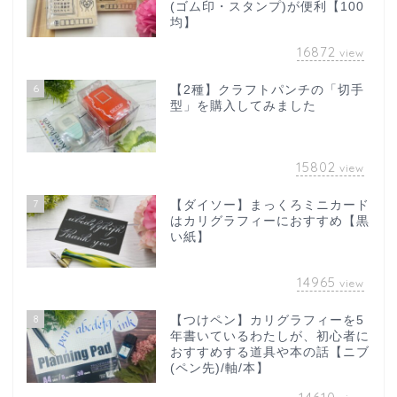
(ゴム印・スタンプ)が便利【100
均】
16872
view
6
【2種】クラフトパンチの「切手
型」を購入してみました
15802
view
7
【ダイソー】まっくろミニカード
はカリグラフィーにおすすめ【黒
い紙】
14965
view
8
【つけペン】カリグラフィーを5
年書いているわたしが、初心者に
おすすめする道具や本の話【ニブ
(ペン先)/軸/本】