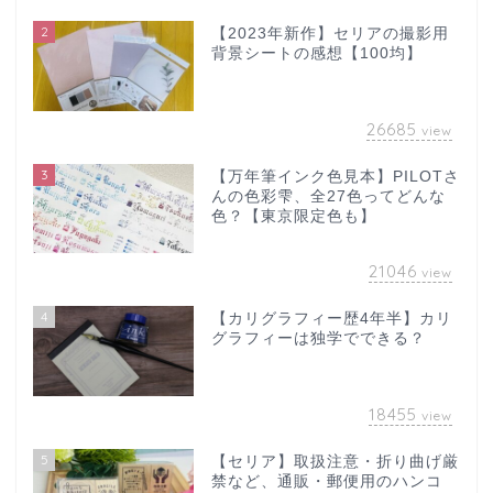
2
【2023年新作】セリアの撮影用
背景シートの感想【100均】
26685
view
3
【万年筆インク色見本】PILOTさ
んの色彩雫、全27色ってどんな
色？【東京限定色も】
21046
view
4
【カリグラフィー歴4年半】カリ
グラフィーは独学でできる？
18455
view
5
【セリア】取扱注意・折り曲げ厳
禁など、通販・郵便用のハンコ