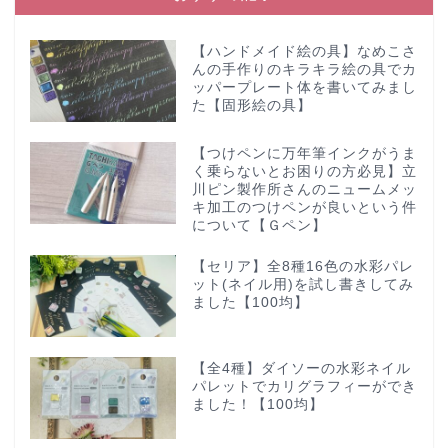
【ハンドメイド絵の具】なめこさ
んの手作りのキラキラ絵の具でカ
ッパープレート体を書いてみまし
た【固形絵の具】
【つけペンに万年筆インクがうま
く乗らないとお困りの方必見】立
川ピン製作所さんのニュームメッ
キ加工のつけペンが良いという件
について【Ｇペン】
【セリア】全8種16色の水彩パレ
ット(ネイル用)を試し書きしてみ
ました【100均】
【全4種】ダイソーの水彩ネイル
パレットでカリグラフィーができ
ました！【100均】